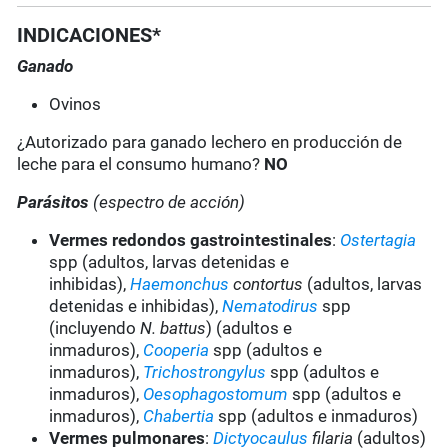
INDICACIONES*
Ganado
Ovinos
¿Autorizado para ganado lechero en producción de
leche para el consumo humano?
NO
Parásitos
(espectro de acción)
Vermes redondos gastrointestinales
:
Ostertagia
spp (adultos, larvas detenidas e
inhibidas),
Haemonchus
contortus
(adultos, larvas
detenidas e inhibidas),
Nematodirus
spp
(incluyendo
N. battus
) (adultos e
inmaduros),
Cooperia
spp (adultos e
inmaduros),
Trichostrongylus
spp (adultos e
inmaduros),
Oesophagostomum
spp (adultos e
inmaduros),
Chabertia
spp (adultos e inmaduros)
Vermes pulmonares
:
Dictyocaulus
filaria
(adultos)