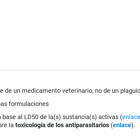
rse de un medicamento veterinario, no de un plagui
bas formulaciones
base al LD50 de la(s) sustancia(s) activas (
enlac
bre la
toxicología de los antiparasitarios
(
enlace
).