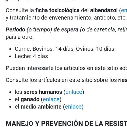
Consulte la
ficha toxicológica
del
albendazol
(
en
y tratamiento de envenenamiento, antídoto, etc.
Periodo
(o tiempo)
de espera
(o de carencia, reti
país a otro:
Carne: Bovinos: 14 días; Ovinos: 10 días
Leche: 4 días
Pueden interesarle los artículos en este sitio so
Consulte los artículos en este sitio sobre los
rie
los
seres humanos
(
enlace
)
el
ganado
(
enlace
)
el
medio ambiente
(
enlace
)
MANEJO Y PREVENCIÓN DE LA RESIS