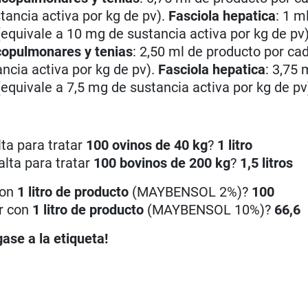
stancia activa por kg de pv).
Fasciola hepatica
: 1 m
(equivale a 10 mg de sustancia activa por kg de pv)
copulmonares y tenias
: 2,50 ml de producto por ca
ancia activa por kg de pv).
Fasciola hepatica
: 3,75 
(equivale a 7,5 mg de sustancia activa por kg de pv
a para tratar
100 ovinos de 40 kg
?
1 litro
lta para tratar
100 bovinos de 200 kg
?
1,5 litros
con
1 litro de producto
(MAYBENSOL 2%)?
100
r con
1 litro de producto
(MAYBENSOL 10%)?
66,6
ase a la etiqueta!