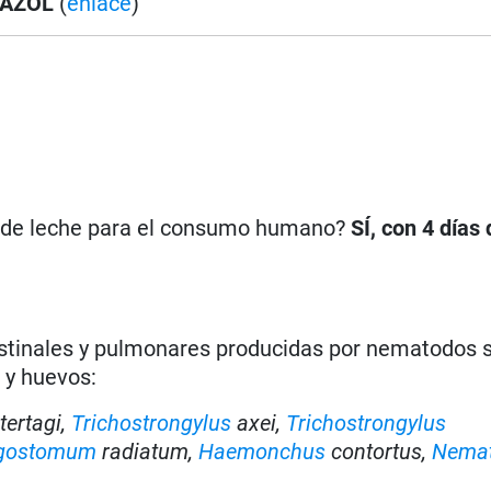
DAZOL
(
enlace
)
n de leche para el consumo humano?
SÍ, con 4 días
stinales y pulmonares producidas por nematodos 
 y huevos:
tertagi,
Trichostrongylus
axei,
Trichostrongylus
gostomum
radiatum,
Haemonchus
contortus,
Nemat