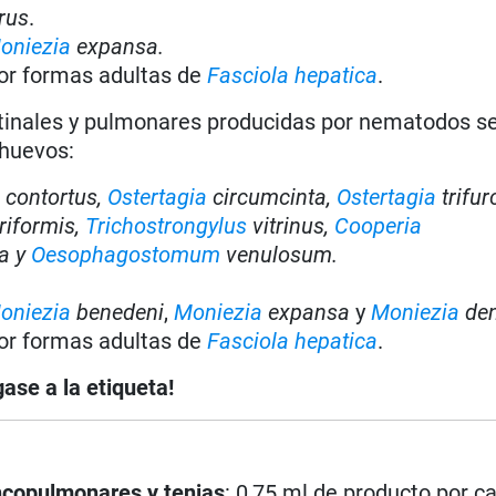
rus
.
oniezia
expansa.
or formas adultas de
Fasciola hepatica
.
tinales y pulmonares producidas por nematodos se
 huevos:
s
contortus,
Ostertagia
circumcinta,
Ostertagia
trifur
riformis,
Trichostrongylus
vitrinus,
Cooperia
a y
Oesophagostomum
venulosum.
.
oniezia
benedeni
,
Moniezia
expansa
y
Moniezia
den
or formas adultas de
Fasciola hepatica
.
ase a la etiqueta!
ncopulmonares y tenias
: 0,75 ml de producto por c