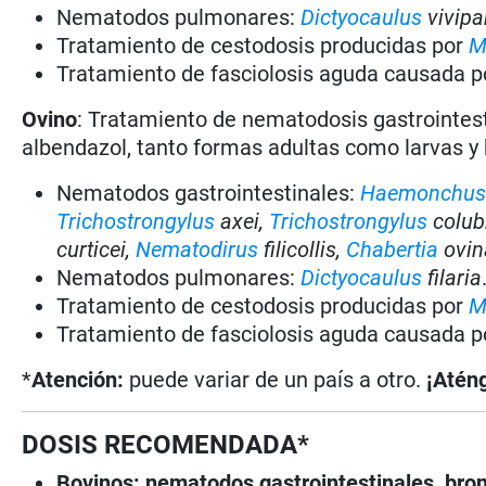
Nematodos pulmonares:
Dictyocaulus
vivipa
Tratamiento de cestodosis producidas por
M
Tratamiento de fasciolosis aguda causada p
Ovino
: Tratamiento de nematodosis gastrointes
albendazol, tanto formas adultas como larvas y
Nematodos gastrointestinales:
Haemonchu
Trichostrongylus
axei,
Trichostrongylus
colub
curticei,
Nematodirus
filicollis,
Chabertia
ovin
Nematodos pulmonares:
Dictyocaulus
filaria
Tratamiento de cestodosis producidas por
M
Tratamiento de fasciolosis aguda causada p
*
Atención:
puede variar de un país a otro.
¡Aténg
DOSIS RECOMENDADA*
Bovinos:
nematodos gastrointestinales, bro