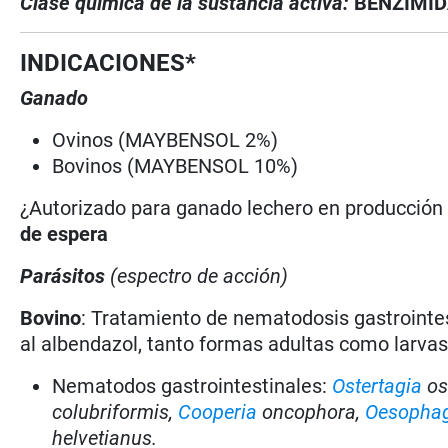
Clase química de la sustancia activa:
BENZIMI
INDICACIONES*
Ganado
Ovinos (MAYBENSOL 2%)
Bovinos (MAYBENSOL 10%)
¿Autorizado para ganado lechero en producció
de espera
Parásitos
(espectro de acción)
Bovino
: Tratamiento de nematodosis gastrointe
al albendazol, tanto formas adultas como larvas
Nematodos gastrointestinales:
Ostertagia
os
colubriformis,
Cooperia
oncophora,
Oesopha
helvetianus.