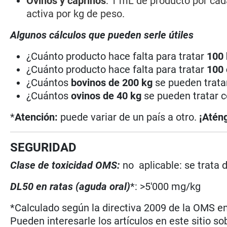
Ovinos y caprinos
: 1 mL de producto por cad
activa por kg de peso.
Algunos cálculos que pueden serle útiles
¿Cuánto producto hace falta para tratar
100 
¿Cuánto producto hace falta para tratar
100 
¿Cuántos
bovinos de 200 kg
se pueden tratar
¿Cuántos
ovinos de 40 kg
se pueden tratar c
*
Atención:
puede variar de un país a otro.
¡Aténg
SEGURIDAD
Clase de toxicidad OMS:
no aplicable: se trata
DL50 en ratas (aguda oral)
*: >5'000 mg/kg
*Calculado según la directiva 2009 de la OMS en 
Pueden interesarle los artículos en este sitio so