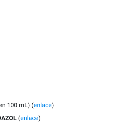
en 100 mL) (
enlace
)
DAZOL
(
enlace
)