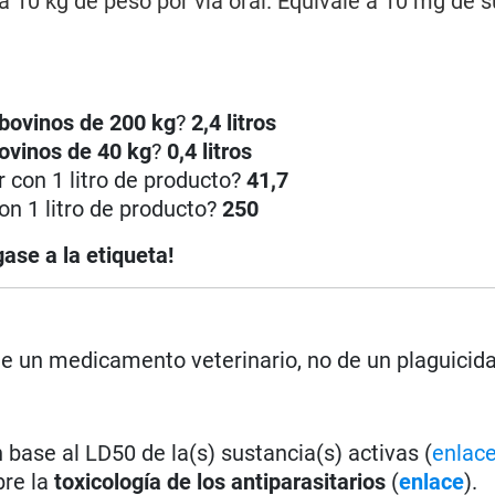
a 10 kg de peso por vía oral. Equivale a 10 mg de 
bovinos de 200 kg
?
2,4 litros
ovinos de 40 kg
?
0,4 litros
 con 1 litro de producto?
41,7
on 1 litro de producto?
250
ase a la etiqueta!
 de un medicamento veterinario, no de un plaguicid
base al LD50 de la(s) sustancia(s) activas (
enlac
bre la
toxicología de los antiparasitarios
(
enlace
).