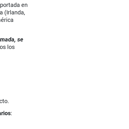
eportada en
 (Irlanda,
mérica
irmada, se
os los
cto.
arios
: