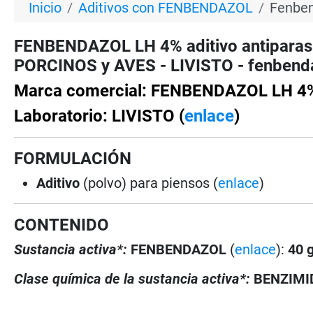
Inicio
Aditivos con FENBENDAZOL
Fenben
FENBENDAZOL LH 4% aditivo antiparas
PORCINOS y AVES - LIVISTO - fenbenda
Marca comercial: FENBENDAZOL LH 4
Laboratorio: LIVISTO (
enlace
)
FORMULACIÓN
Aditivo
(polvo) para piensos (
enlace
)
CONTENIDO
Sustancia activa*:
FENBENDAZOL
(
enlace
):
40 g
Clase química de la sustancia activa*:
BENZIM