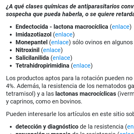
¿A qué clases químicas de antiparasitarios conv
sospecha que pueda haberla, o se quiere retarda
Endectocida - lactona macrocíclica
(
enlace
)
Imidazotiazol
(
enlace
)
Monepantel
(
enlace
) sólo ovinos en algunos
Nitroxinil
(
enlace
)
Salicilanilida
(
enlace
)
Tetrahidropirimidina
(
enlace
)
Los productos aptos para la rotación pueden n
4%. Además, la resistencia de los nematodos ga
tetramisol) y a las
lactonas macrocíclicas
(iverm
y caprinos, como en bovinos.
Pueden interesarle los artículos en este sitio so
detección y diagnóstico
de la resistencia (
en