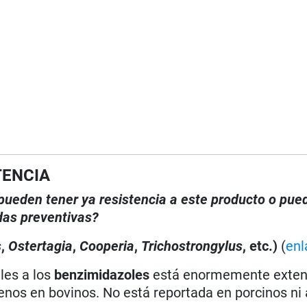
TENCIA
, pueden tener ya resistencia a este producto o pue
das preventivas?
s
,
Ostertagia
,
Cooperia
,
Trichostrongylus
, etc.)
(
enl
les a los
benzimidazoles
está enormemente exten
enos en bovinos. No está reportada en porcinos ni 