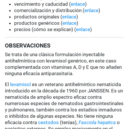
vencimiento y caducidad (
enlace
)
comercialización y distribución (
enlace
)
productos originales (
enlace
)
productos genéricos (
enlace
)
precios (cómo se explican) (
enlace
)
OBSERVACIONES
Se trata de una clásica formulación inyectable
antihelmíntica con levamisol genérico, en este caso
complementada con vitaminas A, D y E que no añaden
ninguna eficacia antiparasitaria.
El
levamisol
es un veterano antihelmíntico nematicida
introducido en la década de 1960 por JANSSEN. Es un
nematicida de amplio espectro eficaz contra
numerosas especies de nematodos gastrointestinales
y pulmonares, también contra los estadios inmaduros
o inhibidos de algunas especies. No tiene ninguna
eficacia contra
cestodos
(tenias),
Fasciola hepatica
o
parásitos externos. Se emplea masivamente en el