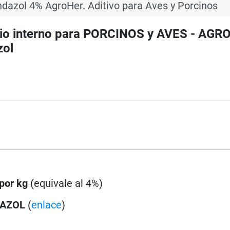
dazol 4% AgroHer. Aditivo para Aves y Porcinos
io interno para PORCINOS y AVES - AGR
zol
por kg
(equivale al 4%)
DAZOL
(
enlace
)