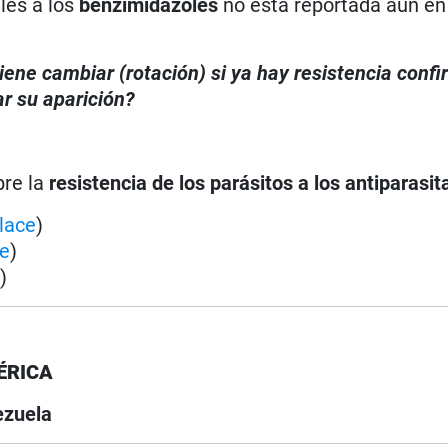
les a los
benzimidazoles
no está reportada aún en
iene cambiar (rotación) si ya hay resistencia conf
r su aparición?
bre la
resistencia de los parásitos a los antiparasit
lace
)
ce
)
e
)
ÉRICA
zuela