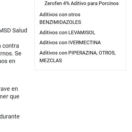
Zerofen 4% Aditivo para Porcinos
Aditivos con otros
BENZIMIDAZOLES
 MSD Salud
Aditivos con LEVAMISOL
Aditivos con IVERMECTINA
n contra
Aditivos con PIPERAZINA, OTROS,
ernos. Se
MEZCLAS
nos en
rave en
emer que
 durante