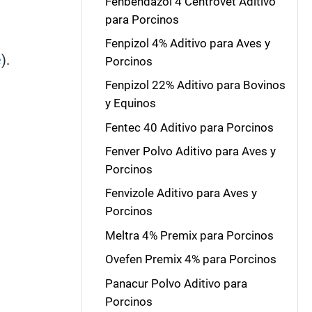
Fenbendazol 4 Centrovet Aditivo
para Porcinos
Fenpizol 4% Aditivo para Aves y
e
).
Porcinos
Fenpizol 22% Aditivo para Bovinos
y Equinos
Fentec 40 Aditivo para Porcinos
Fenver Polvo Aditivo para Aves y
Porcinos
Fenvizole Aditivo para Aves y
Porcinos
Meltra 4% Premix para Porcinos
Ovefen Premix 4% para Porcinos
Panacur Polvo Aditivo para
Porcinos