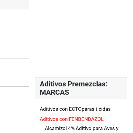
O
Aditivos Premezclas:
MARCAS
Aditivos con ECTOparasiticidas
Aditivos con FENBENDAZOL
Alcamizol 4% Aditivo para Aves y