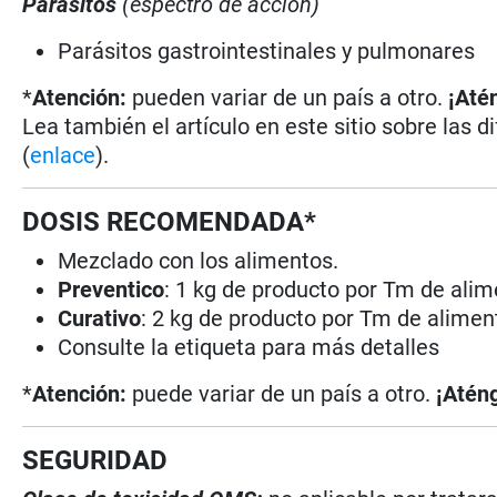
Parásitos
(espectro de acción)
Parásitos gastrointestinales y pulmonares
*
Atención:
pueden variar de un país a otro.
¡Até
Lea también el artículo en este sitio sobre las d
(
enlace
).
DOSIS RECOMENDADA*
Mezclado con los alimentos.
Preventico
: 1 kg de producto por Tm de alim
Curativo
: 2 kg de producto por Tm de alimen
Consulte la etiqueta para más detalles
*
Atención:
puede variar de un país a otro.
¡Aténg
SEGURIDAD