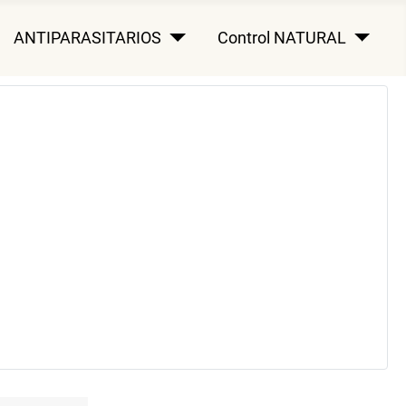
ANTIPARASITARIOS
Control NATURAL