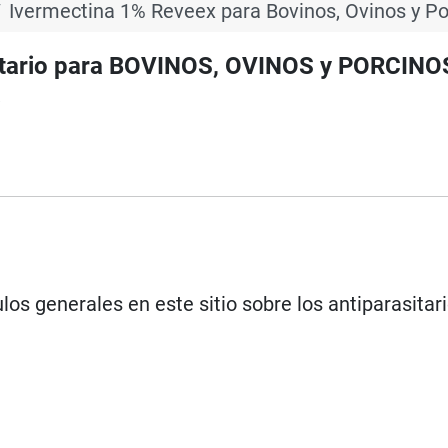
Ivermectina 1% Reveex para Bovinos, Ovinos y Po
itario para BOVINOS, OVINOS y PORCINO
a
los generales en este sitio sobre los antiparasitar