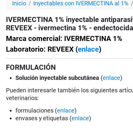
Inicio
Inyectables con IVERMECTINA al 1%
IVERMECTINA 1% inyectable antiparas
REVEEX - ivermectina 1% - endectocid
Marca comercial: IVERMECTINA 1%
Laboratorio: REVEEX (
enlace
)
FORMULACIÓN
Solución
inyectable subcutánea
(
enlace
)
Pueden interesarle también los siguientes artícu
veterinarios:
formulaciones (
enlace
)
envases y etiquetas (
enlace
)