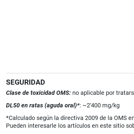
SEGURIDAD
Clase de toxicidad OMS:
no aplicable por tratar
DL50 en ratas (aguda oral)*
: ~2'400 mg/kg
*Calculado según la directiva 2009 de la OMS en 
Pueden interesarle los artículos en este sitio so