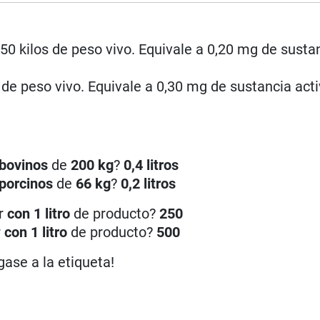
50 kilos de peso vivo. Equivale a 0,20 mg de susta
 de peso vivo. Equivale a 0,30 mg de sustancia acti
bovinos
de
200 kg
?
0,4 litros
porc
inos
de
66 kg
?
0,2 litros
ar
con 1 litro
de producto?
250
r
con 1 litro
de producto?
500
gase a la etiqueta!