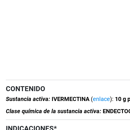
CONTENIDO
Sustancia activa:
IVERMECTINA
(
enlace
):
10 g p
Clase química de la sustancia activa:
ENDECTOCI
INDICACIONES*