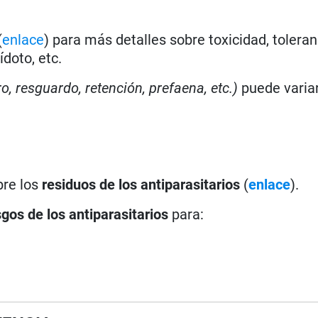
(
enlace
) para más detalles sobre toxicidad, toleran
doto, etc.
ro, resguardo, retención, prefaena, etc.)
puede varia
bre los
residuos de los antiparasitarios
(
enlace
).
sgos de los antiparasitarios
para: