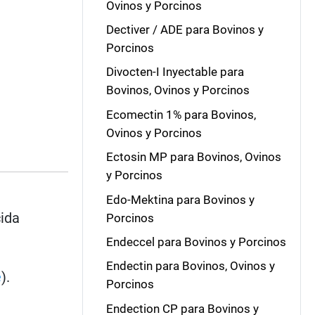
Ovinos y Porcinos
Dectiver / ADE para Bovinos y
Porcinos
Divocten-I Inyectable para
Bovinos, Ovinos y Porcinos
Ecomectin 1% para Bovinos,
Ovinos y Porcinos
Ectosin MP para Bovinos, Ovinos
y Porcinos
Edo-Mektina para Bovinos y
cida
Porcinos
Endeccel para Bovinos y Porcinos
Endectin para Bovinos, Ovinos y
e
).
Porcinos
Endection CP para Bovinos y