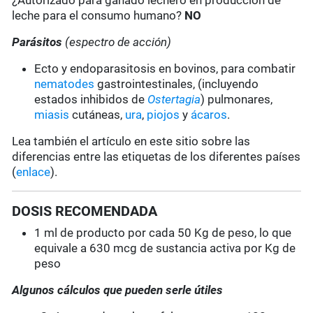
¿Autorizado para ganado lechero en producción de
leche para el consumo humano?
NO
Parásitos
(espectro de acción)
Ecto y endoparasitosis en bovinos, para combatir
nematodes
gastrointestinales, (incluyendo
estados inhibidos de
Ostertagia
) pulmonares,
miasis
cutáneas,
ura
,
piojos
y
ácaros
.
Lea también el artículo en este sitio sobre las
diferencias entre las etiquetas de los diferentes países
(
enlace
).
DOSIS RECOMENDADA
1 ml de producto por cada 50 Kg de peso, lo que
equivale a 630 mcg de sustancia activa por Kg de
peso
Algunos cálculos que pueden serle útiles