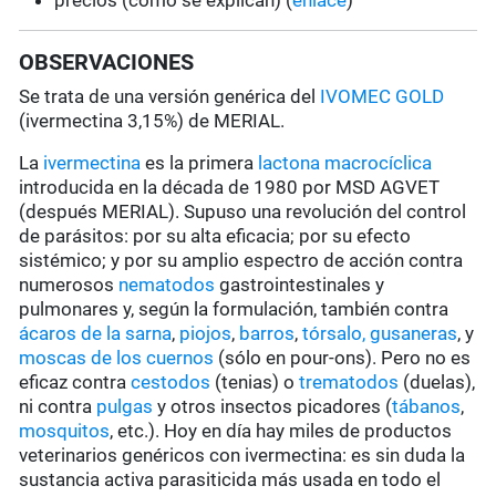
precios (cómo se explican) (
enlace
)
OBSERVACIONES
Se trata de una versión genérica del
IVOMEC GOLD
(ivermectina 3,15%) de MERIAL.
La
ivermectina
es la primera
lactona macrocíclica
introducida en la década de 1980 por MSD AGVET
(después MERIAL). Supuso una revolución del control
de parásitos: por su alta eficacia; por su efecto
sistémico; y por su amplio espectro de acción contra
numerosos
nematodos
gastrointestinales y
pulmonares y, según la formulación, también contra
ácaros de la sarna
,
piojos
,
barros
,
tórsalo,
gusaneras
, y
moscas de los cuernos
(sólo en pour-ons). Pero no es
eficaz contra
cestodos
(tenias) o
trematodos
(duelas),
ni contra
pulgas
y otros insectos picadores (
tábanos
,
mosquitos
, etc.). Hoy en día hay miles de productos
veterinarios genéricos con ivermectina: es sin duda la
sustancia activa parasiticida más usada en todo el