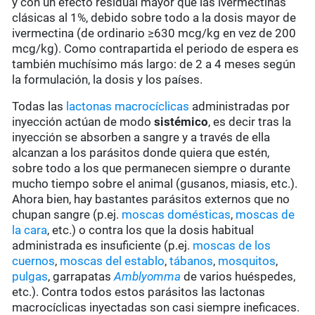
y con un efecto residual mayor que las ivermectinas
clásicas al 1%, debido sobre todo a la dosis mayor de
ivermectina (de ordinario ≥630 mcg/kg en vez de 200
mcg/kg). Como contrapartida el periodo de espera es
también muchísimo más largo: de 2 a 4 meses según
la formulación, la dosis y los países.
Todas las
lactonas macrocíclicas
administradas por
inyección actúan de modo
sistémico
, es decir tras la
inyección se absorben a sangre y a través de ella
alcanzan a los parásitos donde quiera que estén,
sobre todo a los que permanecen siempre o durante
mucho tiempo sobre el animal (gusanos, miasis, etc.).
Ahora bien, hay bastantes parásitos externos que no
chupan sangre (p.ej.
moscas domésticas
,
moscas de
la cara
, etc.) o contra los que la dosis habitual
administrada es insuficiente (p.ej.
moscas de los
cuernos
,
moscas del establo
,
tábanos
,
mosquitos
,
pulgas
, garrapatas
Amblyomma
de varios huéspedes,
etc.). Contra todos estos parásitos las lactonas
macrocíclicas inyectadas son casi siempre ineficaces.