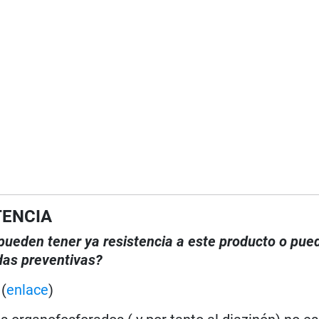
TENCIA
, pueden tener ya resistencia a este producto o pue
das preventivas?
)
(
enlace
)