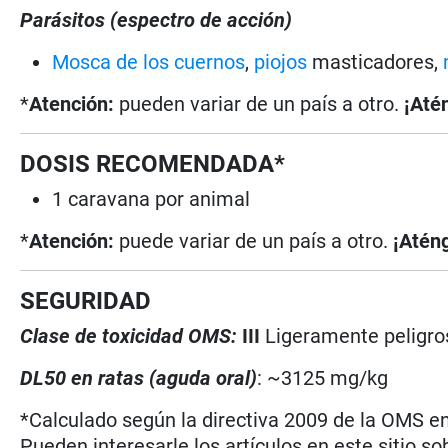
Parásitos (espectro de acción)
Mosca de los cuernos
,
piojos
masticadores,
*
Atención:
pueden variar de un país a otro.
¡Até
DOSIS RECOMENDADA*
1 caravana por animal
*
Atención:
puede variar de un país a otro.
¡Aténg
SEGURIDAD
Clase de toxicidad OMS:
III
Ligeramente peligro
DL50 en ratas (aguda oral)
: ~3125 mg/kg
*Calculado según la directiva 2009 de la OMS en 
Pueden interesarle los artículos en este sitio so