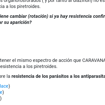
 organofosforados ( y por tanto al diazinón) no es 
a a los piretroides.
iene cambiar (rotación) si ya hay resistencia conf
r su aparición?
o tener el mismo espectro de acción que CARAVAN
istencia a los piretroides.
bre la
resistencia de los parásitos a los antiparasit
lace
)
ce
)
e
)