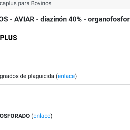
aplus para Bovinos
 AVIAR - diazinón 40% - organofosfor
APLUS
gnados de plaguicida (
enlace
)
OSFORADO
(
enlace
)