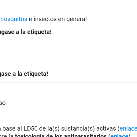
mosquitos
e insectos en general
ngase a la etiqueta!
ase a la etiqueta!
so
base al LD50 de la(s) sustancia(s) activas (
enlac
bre la
toxicología de los antiparasitarios
(
enlace
).