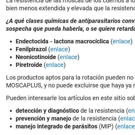
La resistencia de las moscas de los cuernos a los
bien menos extendida y elevada que la resistenci
¿A qué clases químicas de antiparasitarios conv
sospecha que pueda haberla, o se quiere retarda
Endectocida - lactona macrocíclica
(
enlace
)
Fenilpirazol
(
enlace
)
Neonicotinoide
(
enlace
)
Piretroide
(
enlace
)
Los productos aptos para la rotación pueden n
MOSCAPLUS, y no puede excluirse que haya ya res
Pueden interesarle los artículos en este sitio so
detección y diagnóstico
de la resistencia (
en
prevención y manejo
de la resistencia (
enla
manejo integrado de parásitos
(MIP) (
enlac