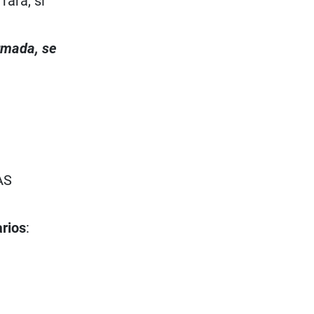
rara, si
irmada, se
AS
arios
: