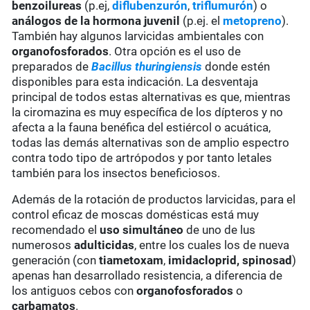
benzoilureas
(p.ej,
diflubenzurón
,
triflumurón
) o
análogos de la hormona juvenil
(p.ej. el
metopreno
).
También hay algunos larvicidas ambientales con
organofosforados
. Otra opción es el uso de
preparados de
Bacillus thuringiensis
donde estén
disponibles para esta indicación. La desventaja
principal de todos estas alternativas es que, mientras
la ciromazina es muy específica de los dípteros y no
afecta a la fauna benéfica del estiércol o acuática,
todas las demás alternativas son de amplio espectro
contra todo tipo de artrópodos y por tanto letales
también para los insectos beneficiosos.
Además de la rotación de productos larvicidas, para el
control eficaz de moscas domésticas está muy
recomendado el
uso simultáneo
de uno de lus
numerosos
adulticidas
, entre los cuales los de nueva
generación (con
tiametoxam
,
imidacloprid,
spinosad
)
apenas han desarrollado resistencia, a diferencia de
los antiguos cebos con
organofosforados
o
carbamatos
.