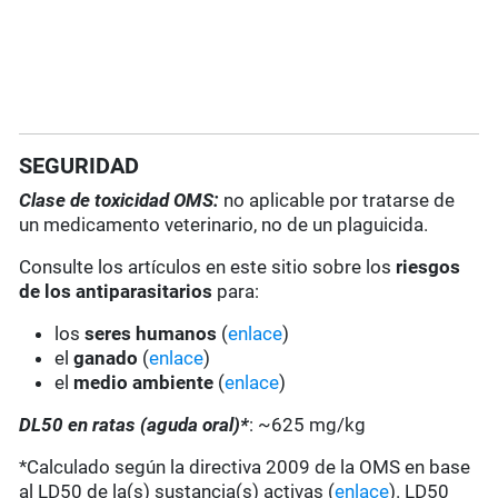
SEGURIDAD
Clase de toxicidad OMS:
no aplicable por tratarse de
un medicamento veterinario, no de un plaguicida.
Consulte los artículos en este sitio sobre los
riesgos
de los antiparasitarios
para:
los
seres humanos
(
enlace
)
el
ganado
(
enlace
)
el
medio ambiente
(
enlace
)
DL50 en ratas (aguda oral)*
: ~625 mg/kg
*Calculado según la directiva 2009 de la OMS en base
al LD50 de la(s) sustancia(s) activas (
enlace
). LD50