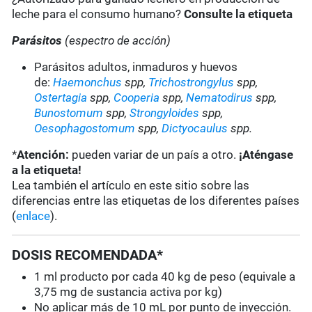
leche para el consumo humano?
Consulte la etiqueta
Parásitos
(espectro de acción)
Parásitos adultos, inmaduros y huevos
de:
Haemonchus
spp,
Trichostrongylus
spp,
Ostertagia
spp,
Cooperia
spp,
Nematodirus
spp,
Bunostomum
spp,
Strongyloides
spp,
Oesophagostomum
spp,
Dictyocaulus
spp.
*
Atención:
pueden variar de un país a otro.
¡Aténgase
a la etiqueta!
Lea también el artículo en este sitio sobre las
diferencias entre las etiquetas de los diferentes países
(
enlace
).
DOSIS RECOMENDADA*
1 ml producto por cada 40 kg de peso (equivale a
3,75 mg de sustancia activa por kg)
No aplicar más de 10 mL por punto de inyección.