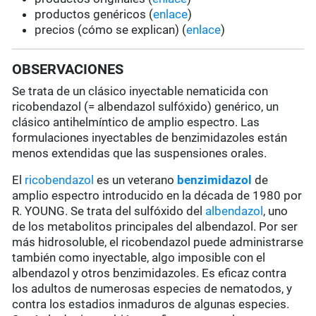
productos genéricos (
enlace
)
precios (cómo se explican) (
enlace
)
OBSERVACIONES
Se trata de un clásico inyectable nematicida con
ricobendazol (= albendazol sulfóxido) genérico, un
clásico antihelmíntico de amplio espectro. Las
formulaciones inyectables de benzimidazoles están
menos extendidas que las suspensiones orales.
El
ricobendazol
es un veterano
benzimidazol
de
amplio espectro introducido en la década de 1980 por
R. YOUNG. Se trata del sulfóxido del
albendazol
, uno
de los metabolitos principales del albendazol. Por ser
más hidrosoluble, el ricobendazol puede administrarse
también como inyectable,
algo
imposible con el
albendazol y otros benzimidazoles. Es eficaz contra
los adultos de numerosas especies de nematodos, y
contra los estadios inmaduros de algunas especies.