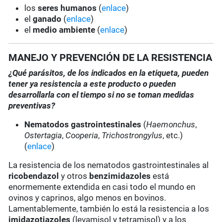
los
seres humanos
(
enlace
)
el
ganado
(
enlace
)
el
medio ambiente
(
enlace
)
MANEJO Y PREVENCIÓN DE LA RESISTENCIA
¿Qué parásitos, de los indicados en la etiqueta, pueden
tener ya resistencia a este producto o pueden
desarrollarla con el tiempo si no se toman medidas
preventivas?
Nematodos gastrointestinales
(
Haemonchus
,
Ostertagia
,
Cooperia
,
Trichostrongylus
, etc.)
(
enlace
)
La resistencia de los nematodos gastrointestinales al
ricobendazol
y otros
benzimidazoles
está
enormemente extendida en casi todo el mundo en
ovinos y caprinos, algo menos en bovinos.
Lamentablemente, también lo está la resistencia a los
imidazotiazoles
(levamisol y tetramisol) y a los