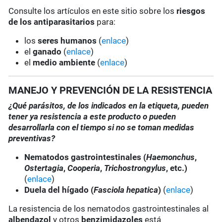
Consulte los artículos en este sitio sobre los
riesgos
de los antiparasitarios
para:
los
seres humanos
(
enlace
)
el
ganado
(
enlace
)
el
medio ambiente
(
enlace
)
MANEJO Y PREVENCIÓN DE LA RESISTENCIA
¿Qué parásitos, de los indicados en la etiqueta, pueden
tener ya resistencia a este producto o pueden
desarrollarla con el tiempo si no se toman medidas
preventivas?
Nematodos gastrointestinales (
Haemonchus
,
Ostertagia
,
Cooperia
,
Trichostrongylus
, etc.)
(
enlace
)
Duela del hígado (
Fasciola hepatica
)
(
enlace
)
La resistencia de los nematodos gastrointestinales al
albendazol
y otros
benzimidazoles
está