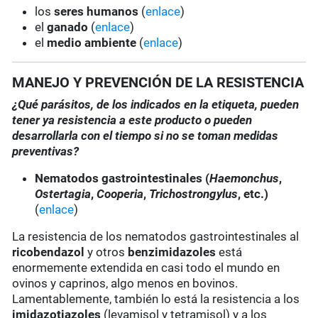
los
seres humanos
(
enlace
)
el
ganado
(
enlace
)
el
medio ambiente
(
enlace
)
MANEJO Y PREVENCIÓN DE LA RESISTENCIA
¿Qué parásitos, de los indicados en la etiqueta, pueden
tener ya resistencia a este producto o pueden
desarrollarla con el tiempo si no se toman medidas
preventivas?
Nematodos gastrointestinales (
Haemonchus
,
Ostertagia
,
Cooperia
,
Trichostrongylus
, etc.)
(
enlace
)
La resistencia de los nematodos gastrointestinales al
ricobendazol
y otros
benzimidazoles
está
enormemente extendida en casi todo el mundo en
ovinos y caprinos, algo menos en bovinos.
Lamentablemente, también lo está la resistencia a los
imidazotiazoles
(levamisol y tetramisol) y a los