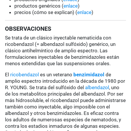
productos genéricos (
enlace
)
precios (cómo se explican) (
enlace
)
OBSERVACIONES
Se trata de un clásico inyectable nematicida con
ricobendazol (= albendazol sulfóxido) genérico, un
clásico antihelmíntico de amplio espectro. Las
formulaciones inyectables de benzimidazoles están
menos extendidas que las suspensiones orales.
El
ricobendazol
es un veterano
benzimidazol
de
amplio espectro introducido en la década de 1980 por
R. YOUNG. Se trata del sulfóxido del
albendazol
, uno
de los metabolitos principales del albendazol. Por ser
más hidrosoluble, el ricobendazol puede administrarse
también como inyectable,
algo
imposible con el
albendazol y otros benzimidazoles. Es eficaz contra
los adultos de numerosas especies de nematodos, y
contra los estadios inmaduros de algunas especies.