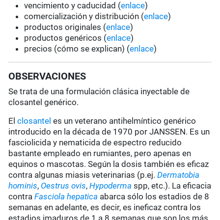
vencimiento y caducidad (
enlace
)
comercialización y distribución (
enlace
)
productos originales (
enlace
)
productos genéricos (
enlace
)
precios (cómo se explican) (
enlace
)
OBSERVACIONES
Se trata de una formulación clásica inyectable de
closantel genérico.
El
closantel
es un veterano antihelmíntico genérico
introducido en la década de 1970 por JANSSEN. Es un
fasciolicida y nematicida de espectro reducido
bastante empleado en rumiantes, pero apenas en
equinos o mascotas. Según la dosis también es eficaz
contra algunas miasis veterinarias (p.ej.
Dermatobia
hominis
,
Oestrus ovis
,
Hypoderma
spp, etc.). La eficacia
contra
Fasciola hepatica
abarca sólo los estadios de 8
semanas en adelante, es decir, es ineficaz contra los
estadios imaduros de 1 a 8 semanas que son los más