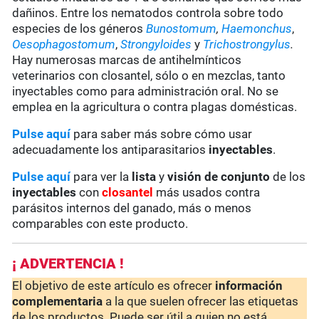
dañinos. Entre los nematodos controla sobre todo
especies de los géneros
Bunostomum
,
Haemonchus
,
Oesophagostomum
,
Strongyloides
y
Trichostrongylus
.
Hay numerosas marcas de antihelmínticos
veterinarios con closantel, sólo o en mezclas, tanto
inyectables como para administración oral. No se
emplea en la agricultura o contra plagas domésticas.
Pulse aquí
para saber más sobre cómo usar
adecuadamente los antiparasitarios
inyectables
.
Pulse aquí
para ver la
lista
y
visión de conjunto
de los
inyectables
con
closantel
más usados contra
parásitos internos del ganado, más o menos
comparables con este producto.
¡ ADVERTENCIA !
El objetivo de este artículo es ofrecer
información
complementaria
a la que suelen ofrecer las etiquetas
de los productos. Puede ser útil a quien no está