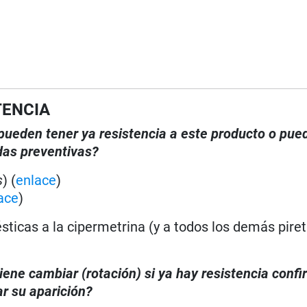
TENCIA
, pueden tener ya resistencia a este producto o pue
das preventivas?
s
) (
enlace
)
ace
)
ticas a la cipermetrina (y a todos los demás piret
iene cambiar (rotación) si ya hay resistencia conf
r su aparición?