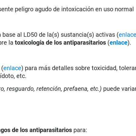
ente peligro agudo de intoxicación en uso normal
base al LD50 de la(s) sustancia(s) activas (
enlac
bre la
toxicología de los antiparasitarios
(
enlace
).
a
(
enlace
) para más detalles sobre toxicidad, tolera
doto, etc.
ro, resguardo, retención, prefaena, etc.)
puede varia
sgos de los antiparasitarios
para: