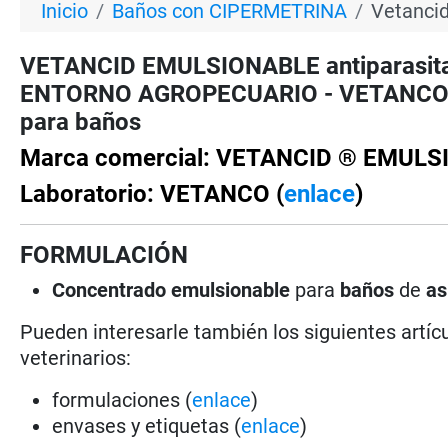
Inicio
Baños con CIPERMETRINA
Vetancid
VETANCID EMULSIONABLE antiparasita
ENTORNO AGROPECUARIO - VETANCO - ci
para baños
Marca comercial: VETANCID ® EMUL
Laboratorio: VETANCO (
enlace
)
FORMULACIÓN
Concentrado emulsionable
para
baños
de
as
Pueden interesarle también los siguientes artícu
veterinarios:
formulaciones (
enlace
)
envases y etiquetas (
enlace
)