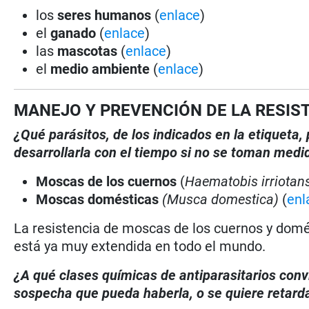
los
seres humanos
(
enlace
)
el
ganado
(
enlace
)
las
mascotas
(
enlace
)
el
medio ambiente
(
enlace
)
MANEJO Y PREVENCIÓN DE LA RESIS
¿Qué parásitos, de los indicados en la etiqueta
desarrollarla con el tiempo si no se toman medi
Moscas de los cuernos
(
Haematobis irriotan
Moscas domésticas
(Musca domestica)
(
enl
La resistencia de moscas de los cuernos y domés
está ya muy extendida en todo el mundo.
¿A qué clases químicas de antiparasitarios conv
sospecha que pueda haberla, o se quiere retarda