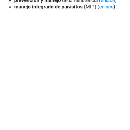
prevención y manejo
de la resistencia (
enlace
)
manejo integrado de parásitos
(MIP) (
enlace
)