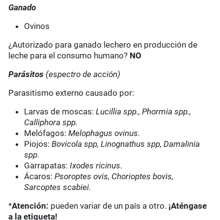
Ganado
Ovinos
¿Autorizado para ganado lechero en producción de
leche para el consumo humano?
NO
Parásitos
(espectro de acción)
Parasitismo externo causado por:
Larvas de moscas:
Lucillia spp., Phormia spp.,
Calliphora spp.
Melófagos:
Melophagus ovinus.
Piojos:
Bovicola spp, Linognathus spp, Damalinia
spp.
Garrapatas:
Ixodes ricinus.
Ácaros:
Psoroptes ovis, Chorioptes bovis,
Sarcoptes scabiei.
*
Atención:
pueden variar de un país a otro.
¡Aténgase
a la etiqueta!