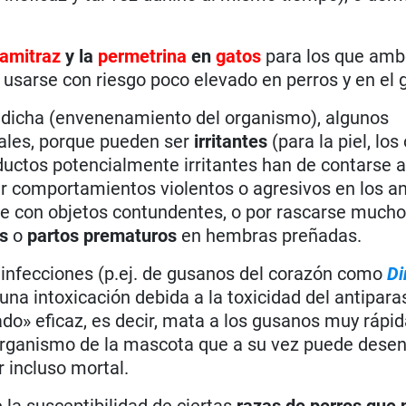
amitraz
y la
permetrina
en
gatos
para los que am
 usarse con riesgo poco elevado en perros y en el 
 dicha (envenenamiento del organismo), algunos
nales, porque pueden ser
irritantes
(para la piel, los 
roductos potencialmente irritantes han de contarse 
nar comportamientos violentos o agresivos en los a
se con objetos contundentes, o por rascarse mucho
s
o
partos prematuros
en hembras preñadas.
s infecciones (p.ej. de gusanos del corazón como
Di
 una intoxicación debida a la toxicidad del antiparas
ado» eficaz, es decir, mata a los gusanos muy rápi
organismo de la mascota que a su vez puede dese
r incluso mortal.
la susceptibilidad de ciertas
razas
de perros que 