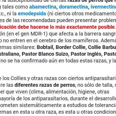
) tales como
abamectina
,
doramectina
,
ivermectin
tc., ni la
emodepsida
(ni ciertos otros medicament
ores de las recomendadas pueden presentar proble
ficación debe hacerse lo más exactamente posible
ón (en el gen MDR-1) que afecta a la barrera sang
o no entren en el cerebro de los mamíferos. Ademá
lemas similares:
Bobtail, Border Collie, Collie Barb
raliano, Pastor Blanco Suizo, Pastor Inglés, Past
 no se ha confirmado aún en todas estas razas, y l
s Collies y otras razas con ciertos antiparasitari
tre las
diferentes razas de perros
, no sólo de talla,
 el que viven (clima, alimentación, higiene, otras
yoría de los antiparasitarios, durante el desarroll
ometen sistemáticamente a estudios de toleranci
emas en esta u otra raza, es esta u otras condicion