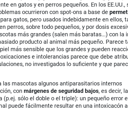
ente en gatos y en perros pequeños. En los EE.UU.,
problemas ocurrieron con spot-ons a base de
permet
 para gatos, pero usados indebidamente en ellos, t
n perros, sobre todo pequeños, y por dosis excesiv
cotas más grandes (salen más baratas...) con la 
demasiado producto al animal más pequeño. Parece 
piel más sensible que los grandes y pueden reacc
oxicaciones e intolerancias parece que debe atribu
laciones, no investigados lo suficiente y que pare
las mascotas algunos antiparasitarios internos
ación, con
márgenes de seguridad bajos
, es decir, l
.ej. sólo el doble o el triple): un pequeño error e
mal puede fácilmente resultar en una intoxicacón 