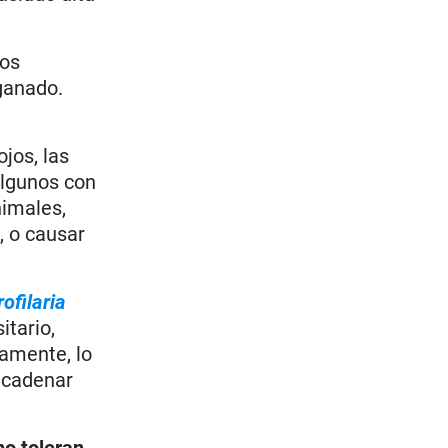
bos
ganado.
ojos, las
algunos con
nimales,
, o causar
rofilaria
itario,
damente, lo
ncadenar
no toleran