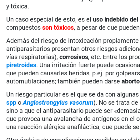
y tóxica.
Un caso especial de esto, es el
uso indebido del
compuestos
son tóxicos
, a pesar de que pueden
Además del riesgo de intoxicación propiamente
antiparasitarios presentan otros riesgos adicio
vías respiratorias),
corrosivos
, etc. Entre los p
piretroides
. Una irritación fuerte puede ocasio
que pueden causarles heridas, p.ej. por golpear
automutilaciones; también pueden darse
aborto
Un riesgo particular es el que se da con alguna
spp
o
Angiostrongylus vasorum
). No se trata de
sino a que el antiparasitario puede ser «demasi
que provoca una avalancha de antígenos en el 
una reacción alérgica anafiláctica, que puede se
Otro ámbito de complicaciones posibles es el de 