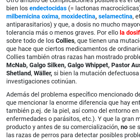
bien los
endectocidas
(= lactonas macrocíclicas
milbemicina oxima
,
moxidectina
,
selamectina
, e
antiparasitarios) y que, a dosis no mucho may
tolerancia más o menos graves. Por ello
la dosi
sobre todo de los
Collies
, que tienen una mutaci
que hace que ciertos medicamentos de ordinari
Collies también otras razas han mostrado prob
McNab, Galgo Silken, Galgo Whippet, Pastor Aust
Shetland
,
Wäller,
si bien la mutación defectuosa
investigaciones cotinúan.
Además del problema específico mencionado de lo
que mencionar la enorme diferencia que hay en
también p.ej. de la piel, así como del entorno en
enfermedades o parásitos, etc.). Y que la gran ma
producto y antes de su comercialización,
no
se s
las razas de perros para detectar posibles probl