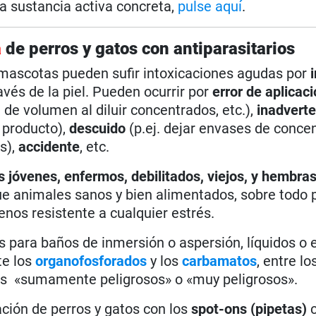
a sustancia activa concreta,
pulse aquí
.
a
de perros y gatos con antiparasitarios
 mascotas pueden sufir intoxicaciones agudas por
avés de la piel. Pueden ocurrir por
error de aplicac
de volumen al diluir concentrados, etc.),
inadverte
o producto),
descuido
(p.ej. dejar envases de conce
s),
accidente
, etc.
 jóvenes, enfermos, debilitados, viejos, y hembra
e animales sanos y bien alimentados, sobre todo 
nos resistente a cualquier estrés.
 para baños de inmersión o aspersión, líquidos o e
te los
organofosforados
y los
carbamatos
, entre lo
as «sumamente peligrosos» o «muy peligrosos».
ción de perros y gatos con los
spot-ons (pipetas)
c