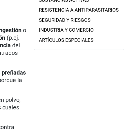
SUSTANCIAS ACTIVAS
RESISTENCIA A ANTIPARASITARIOS
SEGURIDAD Y RIESGOS
ingestión
o
INDUSTRIA Y COMERCIO
ión
(p.ej.
ARTÍCULOS ESPECIALES
ncia
del
ntrados
s preñadas
porque la
n polvo,
s cuales
ontra