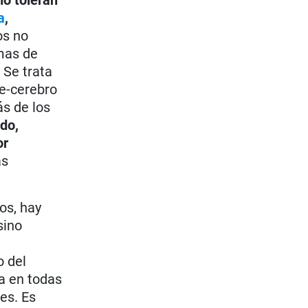
a
,
os no
mas de
. Se trata
re-cerebro
s de los
udo,
or
as
os, hay
 sino
o del
a en todas
es. Es