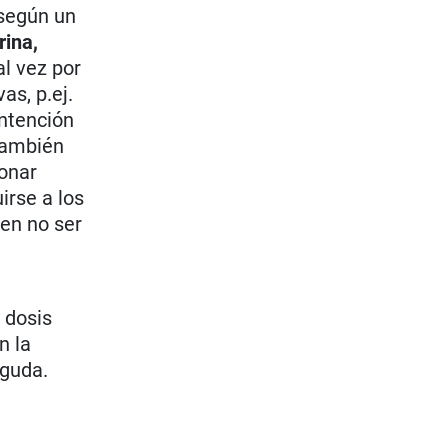
 según un
rina,
al vez por
as, p.ej.
intención
también
ionar
irse a los
cen no ser
a dosis
n la
aguda.