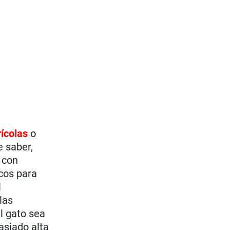
rícolas
o
 saber,
 con
icos para
l
las
el gato sea
asiado alta