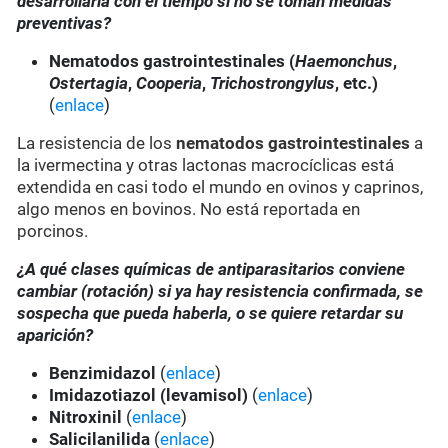
desarrollarla con el tiempo si no se toman medidas
preventivas?
Nematodos gastrointestinales (
Haemonchus
,
Ostertagia
,
Cooperia
,
Trichostrongylus
, etc.)
(
enlace
)
La resistencia de los
nematodos gastrointestinales
a
la ivermectina y otras lactonas macrocíclicas está
extendida en casi todo el mundo en ovinos y caprinos,
algo menos en bovinos. No está reportada en
porcinos.
¿A qué clases químicas de antiparasitarios conviene
cambiar (rotación) si ya hay resistencia confirmada, se
sospecha que pueda haberla, o se quiere retardar su
aparición?
Benzimidazol
(
enlace
)
Imidazotiazol (levamisol)
(
enlace
)
Nitroxinil
(
enlace
)
Salicilanilida
(
enlace
)