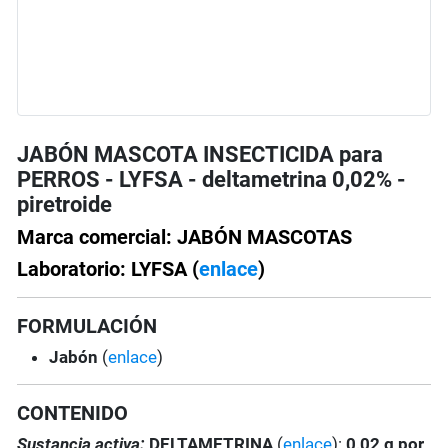
JABÓN MASCOTA INSECTICIDA para
PERROS - LYFSA - deltametrina 0,02% -
piretroide
Marca comercial: JABÓN MASCOTAS
Laboratorio: LYFSA (
enlace
)
FORMULACIÓN
Jabón
(
enlace
)
CONTENIDO
Sustancia activa:
DELTAMETRINA
(
enlace
):
0,02 g por