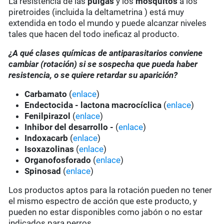
La resistencia de las
pulgas
y los
mosquitos
a los
piretroides (incluida la deltametrina ) está muy
extendida en todo el mundo y puede alcanzar niveles
tales que hacen del todo ineficaz al producto.
¿A qué clases químicas de antiparasitarios conviene
cambiar (rotación) si se sospecha que pueda haber
resistencia, o se quiere retardar su aparición?
Carbamato
(
enlace
)
Endectocida - lactona macrocíclica
(
enlace
)
Fenilpirazol
(
enlace
)
Inhibor del desarrollo -
(
enlace
)
Indoxacarb
(
enlace
)
Isoxazolinas
(
enlace
)
Organofosforado
(
enlace
)
Spinosad
(
enlace
)
Los productos aptos para la rotación pueden no tener
el mismo espectro de acción que este producto, y
pueden no estar disponibles como jabón o no estar
indicados para perros.