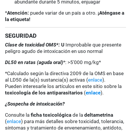
abundante durante 5 minutos, enjuagar
*
Atención:
puede variar de un país a otro.
¡Aténgase a
la etiqueta!
SEGURIDAD
Clase de toxicidad OMS*:
U
Improbable que presente
peligro agudo de intoxicación en uso normal
DL50 en ratas (aguda oral)
*: >5'000 mg/kg*
*Calculado según la directiva 2009 de la OMS en base
al LD50 de la(s) sustancia(s) activas (
enlace
).
Pueden interesarle los artículos en este sitio sobre la
toxicología de los antiparasitarios
(
enlace
).
¿Sospecha de intoxicación?
Consulte la
ficha toxicológica
de la
deltametrina
(
enlace
) para más detalles sobre toxicidad, tolerancia,
síntomas y tratamiento de envenenamiento, antídoto,