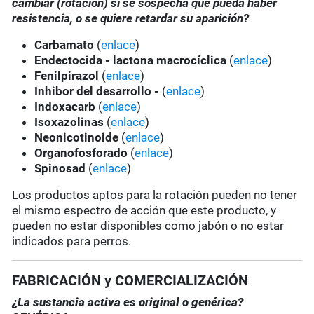
cambiar (rotación) si se sospecha que pueda haber
resistencia, o se quiere retardar su aparición?
Carbamato
(
enlace
)
Endectocida - lactona macrocíclica
(
enlace
)
Fenilpirazol
(
enlace
)
Inhibor del desarrollo -
(
enlace
)
Indoxacarb
(
enlace
)
Isoxazolinas
(
enlace
)
Neonicotinoide
(
enlace
)
Organofosforado
(
enlace
)
Spinosad
(
enlace
)
Los productos aptos para la rotación pueden no tener
el mismo espectro de acción que este producto, y
pueden no estar disponibles como jabón o no estar
indicados para perros.
FABRICACIÓN y COMERCIALIZACIÓN
¿La sustancia activa es original o genérica?