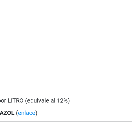
por LITRO (equivale al 12%)
DAZOL
(
enlace
)