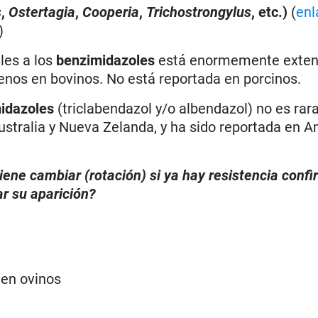
s
,
Ostertagia
,
Cooperia
,
Trichostrongylus
, etc.)
(
enl
)
les a los
benzimidazoles
está enormemente exten
enos en bovinos. No está reportada en porcinos.
idazoles
(triclabendazol y/o albendazol) no es rar
 Australia y Nueva Zelanda, y ha sido reportada en 
iene cambiar (rotación) si ya hay resistencia conf
r su aparición?
 en ovinos