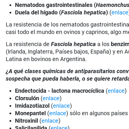
Nematodos gastrointestinales (
Haemonchu
Duela del hígado (
Fasciola hepatica
)
(
enlace
La resistencia de los nematodos gastrointestina
casi todo el mundo en ovinos y caprinos, algo m
La resistencia de
Fasciola hepatica
a los
benzim
(Irlanda, Inglaterra, Países bajos, España) y en
Latina en bovinos en Argentina.
¿A qué clases químicas de antiparasitarios conv
sospecha que pueda haberla, o se quiere retarda
Endectocida - lactona macrocíclica
(
enlace
)
Clorsulón
(
enlace
)
Imidazotiazol
(
enlace
)
Monepantel
(
enlace
) sólo en algunos países
Nitroxinil
(
enlace
)
Salicilanilida
(
enlace
)