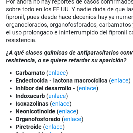
Por ahora no hay reportes de casos confirmados d
sobre todo en los EE.UU. Y nadie duda de que la
fipronil, pues desde hace decenios hay ya numer
organoclorados, organofosforados, carbamatos y
el uso prolongado e ininterrumpido del fipronil c
resistencia.
¿A qué clases químicas de antiparasitarios con
resistencia, o se quiere retardar su aparición?
Carbamato
(
enlace
)
Endectocida - lactona macrocíclica
(
enlace
)
Inhibor del desarrollo -
(
enlace
)
Indoxacarb
(
enlace
)
Isoxazolinas
(
enlace
)
Neonicotinoide
(
enlace
)
Organofosforado
(
enlace
)
Piretroide
(
enlace
)