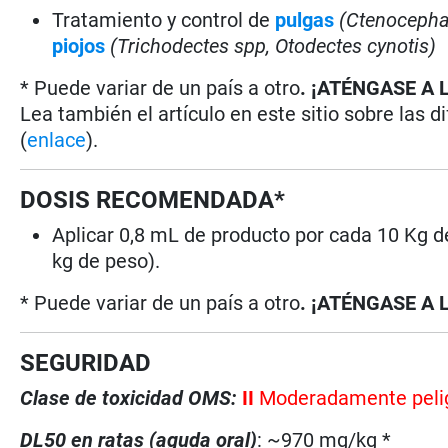
Tratamiento y control de
pulgas
(Ctenocepha
piojos
(Trichodectes spp, Otodectes cynotis)
* Puede variar de un país a otro
. ¡ATÉNGASE A 
Lea también el artículo en este sitio sobre las d
(
enlace
).
DOSIS RECOMENDADA*
Aplicar 0,8 mL de producto por cada 10 Kg d
kg de peso).
* Puede variar de un país a otro
. ¡ATÉNGASE A 
SEGURIDAD
Clase de toxicidad OMS:
II
Moderadamente peli
DL50 en ratas (aguda oral)
: ~970 mg/kg *