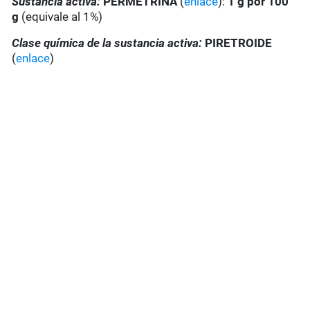
Sustancia activa:
PERMETRINA
(
enlace
):
1 g por 100
g
(equivale al 1%)
Clase química de la sustancia activa:
PIRETROIDE
(
enlace
)