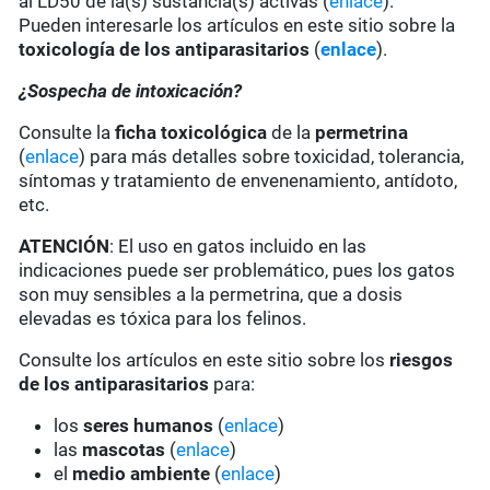
al LD50 de la(s) sustancia(s) activas (
enlace
).
Pueden interesarle los artículos en este sitio sobre la
toxicología de los antiparasitarios
(
enlace
).
¿Sospecha de intoxicación?
Consulte la
ficha toxicológica
de la
permetrina
(
enlace
) para más detalles sobre toxicidad, tolerancia,
síntomas y tratamiento de envenenamiento, antídoto,
etc.
ATENCIÓN
: El uso en gatos incluido en las
indicaciones puede ser problemático, pues los gatos
son muy sensibles a la permetrina, que a dosis
elevadas es tóxica para los felinos.
Consulte los artículos en este sitio sobre los
riesgos
de los antiparasitarios
para:
los
seres humanos
(
enlace
)
las
mascotas
(
enlace
)
el
medio ambiente
(
enlace
)