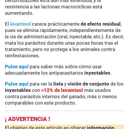
benzimidazoles está aún más extendida, y la
resistencia a las lactonas macrocíclicas está
aumentando.
El
levamisol
carece prácticamente
de
efecto residual
,
pues se elimina rápidamente, independientemente de
la vía de administración (oral, inyectable, etc.). Es decir,
mata los parásitos durante unas pocas horas tras el
tratamiento, pero no protege a los animales contra
reinfestaciones.
Pulse aquí
para saber más sobre cómo usar
adecuadamente los antiparasitarios
inyectables
.
Pulse aquí
para ver la
lista
y
visión de conjunto
de los
inyectables
con
>12% de levamisol
más usados
contra parásitos internos del ganado, más o menos
comparables con este producto.
¡ ADVERTENCIA !
El objetivo de este artículo es ofrecer
información