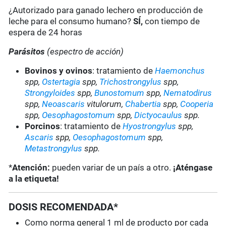
¿Autorizado para ganado lechero en producción de
leche para el consumo humano?
SÍ,
con tiempo de
espera de 24 horas
Parásitos
(espectro de acción)
B
ovinos y ovinos
: tratamiento de
Haemonchus
spp,
Ostertagia
spp,
Trichostrongylus
spp,
Strongyloides
spp,
Bunostomum
spp,
Nematodirus
spp,
Neoascaris
vitulorum,
Chabertia
spp,
Cooperia
spp,
Oesophagostomum
spp,
Dictyocaulus
spp.
Porcinos
: tratamiento de
Hyostrongylus
spp,
Ascaris
spp,
Oesophagostomum
spp,
Metastrongylus
spp.
*
Atención:
pueden variar de un país a otro.
¡Aténgase
a la etiqueta!
DOSIS RECOMENDADA*
Como norma general 1 ml de producto por cada