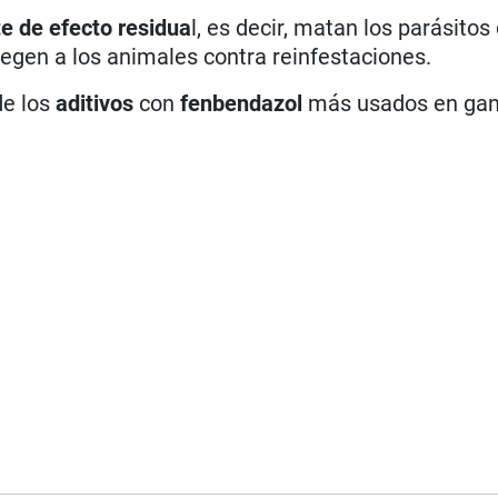
te de
efecto residua
l, es decir, matan los parásitos
tegen a los animales contra reinfestaciones.
e los
aditivos
con
fenbendazol
más usados en ga