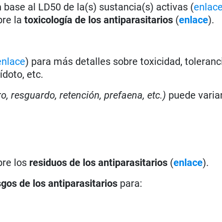
base al LD50 de la(s) sustancia(s) activas (
enlac
bre la
toxicología de los antiparasitarios
(
enlace
).
enlace
) para más detalles sobre toxicidad, toleranc
doto, etc.
ro, resguardo, retención, prefaena, etc.)
puede varia
bre los
residuos de los antiparasitarios
(
enlace
).
sgos de los antiparasitarios
para: