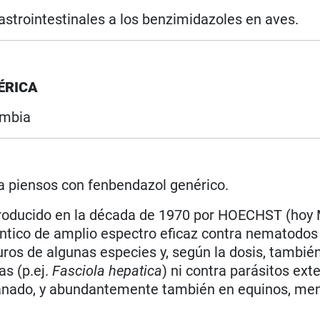
astrointestinales a los benzimidazoles en aves.
ÉRICA
ombia
ra piensos con fenbendazol genérico.
ntroducido en la década de 1970 por HOECHST (hoy
ntico de amplio espectro eficaz contra nematodos
uros de algunas especies y, según la dosis, tambié
as (p.ej.
Fasciola hepatica
) ni contra parásitos ext
anado, y abundantemente también en equinos, me