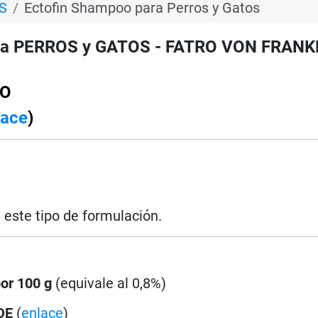
S
Ectofin Shampoo para Perros y Gatos
ra PERROS y GATOS - FATRO VON FRANK
OO
lace
)
e este tipo de formulación.
por 100 g
(equivale al 0,8%)
DE
(
enlace
)