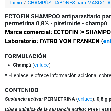
Inicio
CHAMPÚS, JABONES para MASCOTA
ECTOFIN SHAMPOO antiparasitario pa
permetrina 0,8% - piretroide - champú
Marca comercial: ECTOFIN ® SHAMP
Laboratorio: FATRO VON FRANKEN (
en
FORMULACIÓN
Champú
(
enlace
)
* El enlace le ofrece información adicional sobr
CONTENIDO
Sustancia activa:
PERMETRINA
(
enlace
):
0,8 g 
Clase química de la sustancia activa:
PIRETROI