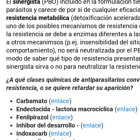
El
sinergista
(PBO) incluido en la formulación tie
parásitos y carece de por si de cualquier eficaci
resistencia metabólica
(detoxificación acelerad
uno de los posibles mecanismos de resistencia d
la resistencia se debe a enzimas diferentes a la
a otros mecanimsos (p.ej. insensibilidad del sit
comportamiento), no será neutralizada por el PB
modo de saber qué tipo de resistencia presentan 
sinergista sirva o no para neutralizar la resisten
¿A qué clases químicas de antiparasitarios con
resistencia, o se quiere retardar su aparición?
Carbamato
(
enlace
)
Endectocida - lactona macrocíclica
(
enlace
)
Fenilpirazol
(
enlace
)
Inhibor del desarrollo -
(
enlace
)
Indoxacarb
(
enlace
)