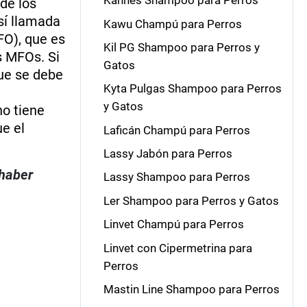
Kannes Shampoo para Perros
 de los
así llamada
Kawu Champú para Perros
O), que es
Kil PG Shampoo para Perros y
s MFOs. Si
Gatos
que se debe
Kyta Pulgas Shampoo para Perros
y Gatos
no tiene
ue el
Laficán Champú para Perros
Lassy Jabón para Perros
 haber
Lassy Shampoo para Perros
Ler Shampoo para Perros y Gatos
Linvet Champú para Perros
Linvet con Cipermetrina para
Perros
Mastin Line Shampoo para Perros