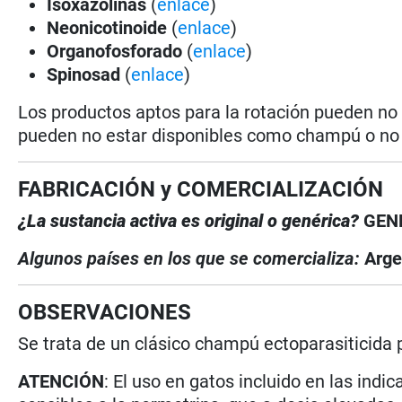
Isoxazolinas
(
enlace
)
Neonicotinoide
(
enlace
)
Organofosforado
(
enlace
)
Spinosad
(
enlace
)
Los productos aptos para la rotación pueden no
pueden no estar disponibles como champú o no e
FABRICACIÓN y COMERCIALIZACIÓN
¿La sustancia activa es original o genérica?
GEN
Algunos países en los que se comercializa:
Arge
OBSERVACIONES
Se trata de un clásico champú ectoparasiticida
ATENCIÓN
: El uso en gatos incluido en las ind