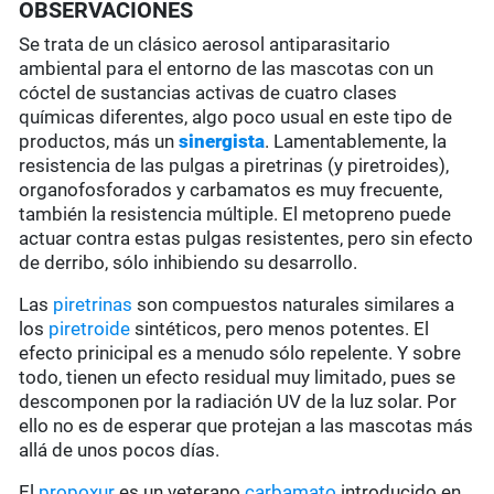
OBSERVACIONES
Se trata de un clásico aerosol antiparasitario
ambiental para el entorno de las mascotas con un
cóctel de sustancias activas de cuatro clases
químicas diferentes, algo poco usual en este tipo de
productos, más un
sinergista
. Lamentablemente, la
resistencia de las pulgas a piretrinas (y piretroides),
organofosforados y carbamatos es muy frecuente,
también la resistencia múltiple. El metopreno puede
actuar contra estas pulgas resistentes, pero sin efecto
de derribo, sólo inhibiendo su desarrollo.
Las
piretrinas
son compuestos naturales similares a
los
piretroide
sintéticos, pero menos potentes. El
efecto prinicipal es a menudo sólo repelente. Y sobre
todo, tienen un efecto residual muy limitado, pues se
descomponen por la radiación UV de la luz solar. Por
ello no es de esperar que protejan a las mascotas más
allá de unos pocos días.
El
propoxur
es un veterano
carbamato
introducido en