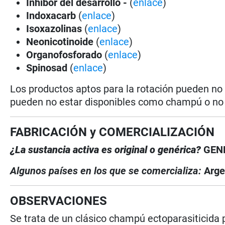
Inhibor del desarrollo -
(
enlace
)
Indoxacarb
(
enlace
)
Isoxazolinas
(
enlace
)
Neonicotinoide
(
enlace
)
Organofosforado
(
enlace
)
Spinosad
(
enlace
)
Los productos aptos para la rotación pueden no
pueden no estar disponibles como champú o no e
FABRICACIÓN y COMERCIALIZACIÓN
¿La sustancia activa es original o genérica?
GEN
Algunos países en los que se comercializa:
Arge
OBSERVACIONES
Se trata de un clásico champú ectoparasiticida