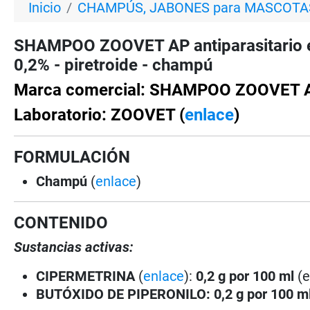
Inicio
CHAMPÚS, JABONES para MASCOTA
SHAMPOO ZOOVET AP antiparasitario e
0,2% - piretroide - champú
Marca comercial: SHAMPOO ZOOVET 
Laboratorio: ZOOVET (
enlace
)
FORMULACIÓN
Champú
(
enlace
)
CONTENIDO
Sustancias activas:
CI
PERMETRINA
(
enlace
):
0,2 g por 100 ml
(e
BUTÓXIDO DE PIPERONILO: 0,2 g por 100 m