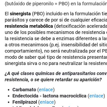
(butóxido de piperonilo = PBO) en la formulación
El
sinergista
(PBO) incluido en la formulación tie
parásitos y carece de por si de cualquier eficaci
resistencia metabólica
(detoxificación acelerad
uno de los posibles mecanismos de resistencia d
la resistencia se debe a enzimas diferentes a la
a otros mecanimsos (p.ej. insensibilidad del sit
comportamiento), no será neutralizada por el PB
modo de saber qué tipo de resistencia presentan 
sinergista sirva o no para neutralizar la resisten
¿A qué clases químicas de antiparasitarios con
resistencia, o se quiere retardar su aparición?
Carbamato
(
enlace
)
Endectocida - lactona macrocíclica
(
enlace
)
Fenilpirazol
(
enlace
)