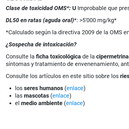
Clase de toxicidad OMS*:
U
Improbable que pres
DL50 en ratas (aguda oral)
*: >5'000 mg/kg*
*Calculado según la directiva 2009 de la OMS en 
¿Sospecha de intoxicación?
Consulte la
ficha toxicológica
de la
cipermetrin
síntomas y tratamiento de envenenamiento, antí
Consulte los artículos en este sitio sobre los
rie
los
seres humanos
(
enlace
)
las
mascotas
(
enlace
)
el
medio ambiente
(
enlace
)