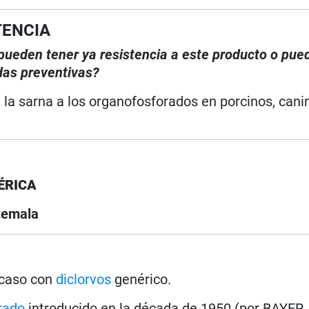
TENCIA
, pueden tener ya resistencia a este producto o pue
das preventivas?
 la sarna a los organofosforados en porcinos, cani
ÉRICA
temala
e caso con
diclorvos
genérico.
rado
introducido en la década de 1950 (por BAYER,