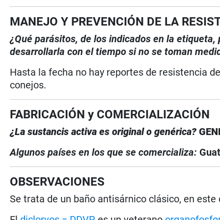
MANEJO Y PREVENCIÓN DE LA RESIS
¿Qué parásitos, de los indicados en la etiqueta
desarrollarla con el tiempo si no se toman medi
Hasta la fecha no hay reportes de resistencia de
conejos.
FABRICACIÓN y COMERCIALIZACIÓN
¿La sustancis activa es original o genérica
?
GEN
Algunos países en los que se comercializa:
Gua
OBSERVACIONES
Se trata de un baño antisárnico clásico, en est
El
diclorvos = DDVP
es un veterano
organofosfo