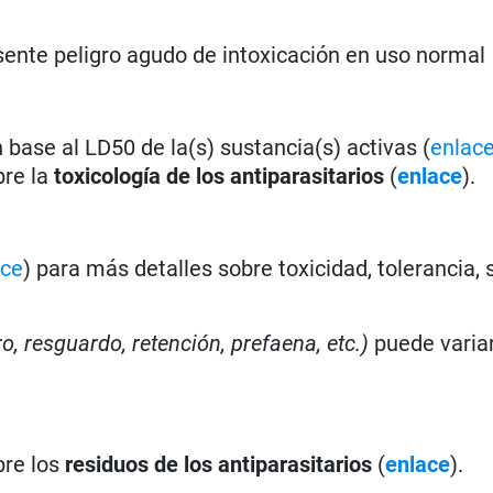
ente peligro agudo de intoxicación en uso normal
base al LD50 de la(s) sustancia(s) activas (
enlac
bre la
toxicología de los antiparasitarios
(
enlace
).
ace
) para más detalles sobre toxicidad, tolerancia,
ro, resguardo, retención, prefaena, etc.)
puede varia
bre los
residuos de los antiparasitarios
(
enlace
).