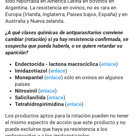
sido reportada en América Latina en bovinos en
Argentina. La resistencia en ovinos, no es rara en
Europa (Irlanda, Inglaterra, Países bajos, España) y en
Australia y Nueva zelanda.
¿A qué clases químicas de antiparasitarios conviene
cambiar (rotación) si ya hay resistencia confirmada, se
sospecha que pueda haberla, o se quiere retardar su
aparición?
Endectocida - lactona macrocíclica
(
enlace
)
Imidazotiazol
(
enlace
)
Monepantel
(
enlace
) sólo en ovinos en algunos
países
Nitroxinil
(
enlace
)
Salicilanilida
(
enlace
)
Tetrahidropirimidina
(
enlace
)
Los productos aptos para la rotación pueden no tener
el mismo espectro de acción que este producto y no
puede excluirse que haya ya resistencia a los
endectocidas y a los imidazotiazoles.