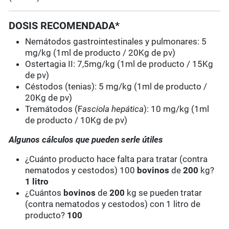
DOSIS RECOMENDADA*
Nemátodos gastrointestinales y pulmonares: 5
mg/kg (1ml de producto / 20Kg de pv)
Ostertagia II: 7,5mg/kg (1ml de producto / 15Kg
de pv)
Céstodos (tenias): 5 mg/kg (1ml de producto /
20Kg de pv)
Tremátodos (F
asciola hepática
): 10 mg/kg (1ml
de producto / 10Kg de pv)
Algunos cálculos que pueden serle útiles
¿Cuánto producto hace falta para tratar (contra
nematodos y cestodos) 100
bovinos
de
200
kg?
1 litro
¿Cuántos
bovinos
de
200
kg se pueden tratar
(contra nematodos y cestodos) con 1 litro de
producto?
100