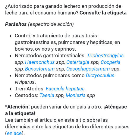
¿Autorizado para ganado lechero en producción de
leche para el consumo humano?
Consulte la etiqueta
Parásitos
(espectro de acción)
Control y tratamiento de parasitosis
gastrointestinales, pulmonares y hepáticas, en
bovinos, ovinos y caprinos.
Nematodos gastrointestinales:
Trichostrongylus
spp,
Haemonchus
spp,
Ostertagia
spp,
Cooperia
spp,
Bunostomum
spp,
Oesophagostomum
spp
Nematodos pulmonares como
Dictyocaulus
viviparus
.
TremAtodos:
Fasciola hepatica
.
Cestodos:
Taenia
spp,
Moniezia
spp
*
Atención:
pueden variar de un país a otro.
¡Aténgase
a la etiqueta!
Lea también el artículo en este sitio sobre las
diferencias entre las etiquetas de los diferentes países
(
enlace
).