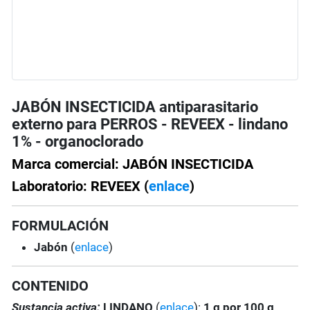
JABÓN INSECTICIDA antiparasitario
externo para PERROS - REVEEX - lindano
1% - organoclorado
Marca comercial: JABÓN INSECTICIDA
Laboratorio: REVEEX (
enlace
)
FORMULACIÓN
Jabón
(
enlace
)
CONTENIDO
Sustancia activa:
LINDANO
(
enlace
):
1 g por 100 g