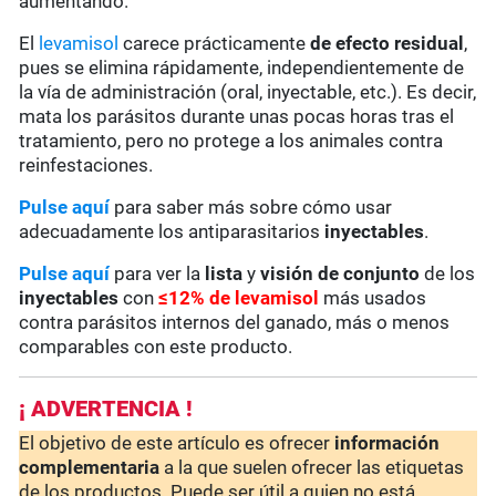
aumentando.
El
levamisol
carece prácticamente
de
efecto residual
,
pues se elimina rápidamente, independientemente de
la vía de administración (oral, inyectable, etc.). Es decir,
mata los parásitos durante unas pocas horas tras el
tratamiento, pero no protege a los animales contra
reinfestaciones.
Pulse aquí
para saber más sobre cómo usar
adecuadamente los antiparasitarios
inyectables
.
Pulse aquí
para ver la
lista
y
visión de conjunto
de los
inyectables
con
≤12% de levamisol
más usados
contra parásitos internos del ganado, más o menos
comparables con este producto.
¡ ADVERTENCIA !
El objetivo de este artículo es ofrecer
información
complementaria
a la que suelen ofrecer las etiquetas
de los productos. Puede ser útil a quien no está