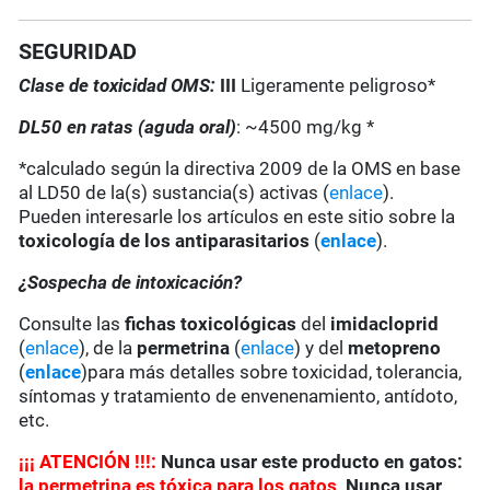
SEGURIDAD
Clase de toxicidad OMS:
III
Ligeramente peligroso*
DL50 en ratas (aguda oral)
: ~4500 mg/kg *
*calculado según la directiva 2009 de la OMS en base
al LD50 de la(s) sustancia(s) activas (
enlace
).
Pueden interesarle los artículos en este sitio sobre la
toxicología de los antiparasitarios
(
enlace
).
¿Sospecha de intoxicación?
Consulte las
fichas toxicológicas
del
imidacloprid
(
enlace
), de la
permetrina
(
enlace
) y del
metopreno
(
enlace
)para más detalles sobre toxicidad, tolerancia,
síntomas y tratamiento de envenenamiento, antídoto,
etc.
¡¡¡ ATENCIÓN !!!:
Nunca usar este producto en gatos:
la permetrina es tóxica para los gatos
.
Nunca usar