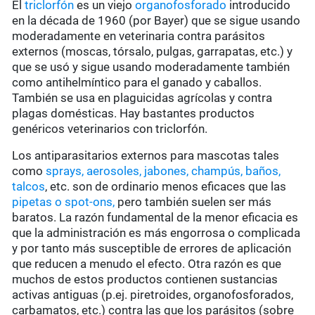
El
triclorfón
es un viejo
organofosforado
introducido
en la década de 1960 (por Bayer) que se sigue usando
moderadamente en veterinaria contra parásitos
externos (moscas, tórsalo, pulgas, garrapatas, etc.) y
que se usó y sigue usando moderadamente también
como antihelmíntico para el ganado y caballos.
También se usa en plaguicidas agrícolas y contra
plagas domésticas. Hay bastantes productos
genéricos veterinarios con triclorfón.
Los antiparasitarios externos para mascotas tales
como
sprays, aerosoles, jabones, champús, baños,
talcos
, etc. son de ordinario menos eficaces que las
pipetas o spot-ons,
pero también suelen ser más
baratos. La razón fundamental de la menor eficacia es
que la administración es más engorrosa o complicada
y por tanto más susceptible de errores de aplicación
que reducen a menudo el efecto. Otra razón es que
muchos de estos productos contienen sustancias
activas antiguas (p.ej. piretroides, organofosforados,
carbamatos, etc.) contra las que los parásitos (sobre