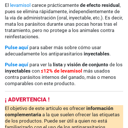
El
levamisol
carece prácticamente
de
efecto residual
,
pues se elimina rápidamente, independientemente de
la vía de administración (oral, inyectable, etc.). Es decir,
mata los parásitos durante unas pocas horas tras el
tratamiento, pero no protege a los animales contra
reinfestaciones.
Pulse aquí
para saber más sobre cómo usar
adecuadamente los antiparasitarios
inyectables
.
Pulse aquí
para ver la
lista
y
visión de conjunto
de los
inyectables
con
≤12% de levamisol
más usados
contra parásitos internos del ganado, más o menos
comparables con este producto.
¡ ADVERTENCIA !
El objetivo de este artículo es ofrecer
información
complementaria
a la que suelen ofrecer las etiquetas
de los productos. Puede ser útil a quien no está
familiarizado con el uso de los antiparasitarios