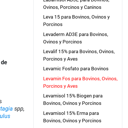
Ovinos, Porcinos y Caninos
Leva 15 para Bovinos, Ovinos y
Porcinos
Levaderm AD3E para Bovinos,
Ovinos y Porcinos
Levalif 15% para Bovinos, Ovinos,
Porcinos y Aves
 de
Levamic Fosfato para Bovinos
Levamin Fos para Bovinos, Ovinos,
Porcinos y Aves
Levamisol 15% Biogen para
s
Bovinos, Ovinos y Porcinos
rtagia
spp,
Levamisol 15% Erma para
ulus
Bovinos, Ovinos y Porcinos