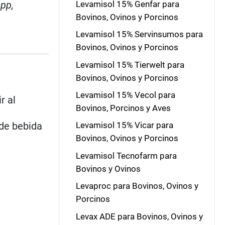
pp,
Levamisol 15% Genfar para
Bovinos, Ovinos y Porcinos
Levamisol 15% Servinsumos para
Bovinos, Ovinos y Porcinos
Levamisol 15% Tierwelt para
Bovinos, Ovinos y Porcinos
Levamisol 15% Vecol para
r al
Bovinos, Porcinos y Aves
 de bebida
Levamisol 15% Vicar para
Bovinos, Ovinos y Porcinos
Levamisol Tecnofarm para
Bovinos y Ovinos
Levaproc para Bovinos, Ovinos y
Porcinos
Levax ADE para Bovinos, Ovinos y