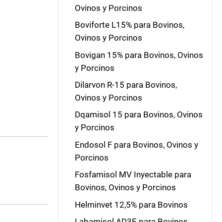
Ovinos y Porcinos
Boviforte L15% para Bovinos,
Ovinos y Porcinos
Bovigan 15% para Bovinos, Ovinos
y Porcinos
Dilarvon R-15 para Bovinos,
Ovinos y Porcinos
Dqamisol 15 para Bovinos, Ovinos
y Porcinos
Endosol F para Bovinos, Ovinos y
Porcinos
Fosfamisol MV Inyectable para
Bovinos, Ovinos y Porcinos
Helminvet 12,5% para Bovinos
Labamisol AD3E para Bovinos,