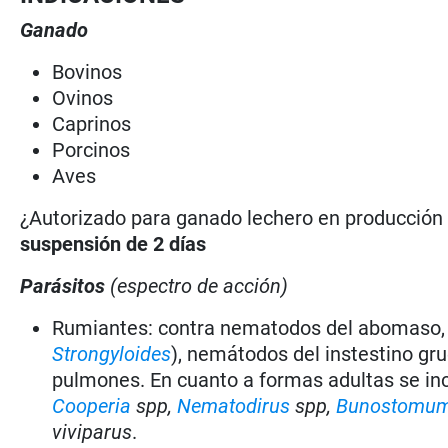
Ganado
Bovinos
Ovinos
Caprinos
Porcinos
Aves
¿Autorizado para ganado lechero en producció
suspensión de 2 días
Parásitos
(espectro de acción)
Rumiantes: contra nematodos del abomaso, 
Strongyloides
), nemátodos del instestino g
pulmones. En cuanto a formas adultas se in
Cooperia
spp,
Nematodirus
spp,
Bunostomu
viviparus
.