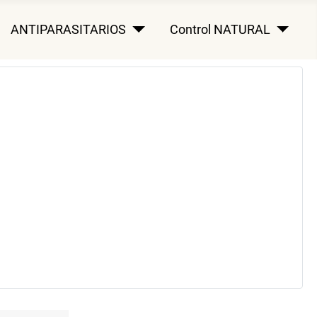
ANTIPARASITARIOS
Control NATURAL