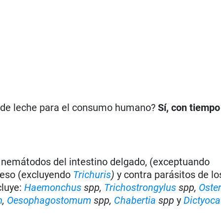
n de leche para el consumo humano?
Sí, con tiempo
nemátodos del intestino delgado, (exceptuando
rueso (excluyendo
Trichuris
)
y contra parásitos de lo
cluye:
Haemonchus
spp,
Trichostrongylus
spp,
Oste
m
,
Oesophagostomum
spp,
Chabertia
spp
y
Dictyoca