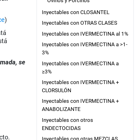
Ovinos y Porcinos
Inyectables con CLOSANTEL
ce
)
Inyectables con OTRAS CLASES
tá
Inyectables con IVERMECTINA al 1%
stá
Inyectables con IVERMECTINA a >1-
3%
irmada, se
Inyectables con IVERMECTINA a
≥3%
Inyectables con IVERMECTINA +
CLORSULÓN
Inyectables con IVERMECTINA +
ANABOLIZANTE
Inyectables con otros
ENDECTOCIDAS
cto.
Inyectables con otras MEZCLAS