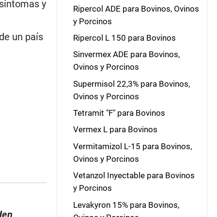
 síntomas y
Ripercol ADE para Bovinos, Ovinos
y Porcinos
de un país
Ripercol L 150 para Bovinos
Sinvermex ADE para Bovinos,
Ovinos y Porcinos
Supermisol 22,3% para Bovinos,
Ovinos y Porcinos
Tetramit "F" para Bovinos
Vermex L para Bovinos
Vermitamizol L-15 para Bovinos,
Ovinos y Porcinos
Vetanzol Inyectable para Bovinos
y Porcinos
Levakyron 15% para Bovinos,
den