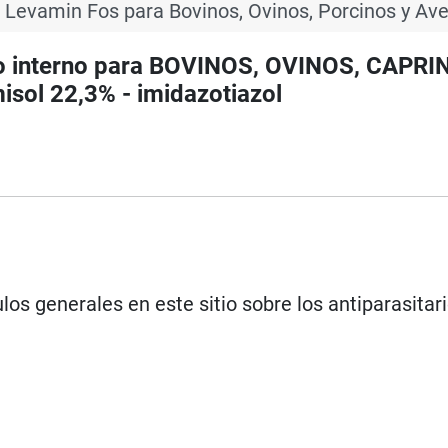
Levamin Fos para Bovinos, Ovinos, Porcinos y Av
io interno para BOVINOS, OVINOS, CAPRI
ol 22,3% - imidazotiazol
los generales en este sitio sobre los antiparasitar