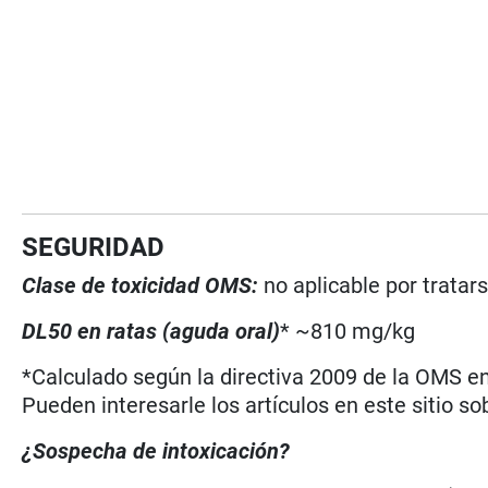
SEGURIDAD
Clase de toxicidad OMS:
no aplicable por trata
DL50 en ratas (aguda oral)
* ~810 mg/kg
*Calculado según la directiva 2009 de la OMS en 
Pueden interesarle los artículos en este sitio so
¿Sospecha de intoxicación?