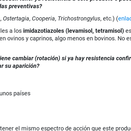
das preventivas?
s
,
Ostertagia
,
Cooperia
,
Trichostrongylus
, etc.) (
enla
les a los
imidazotiazoles
(levamisol, tetramisol)
es
n ovinos y caprinos, algo menos en bovinos. No e
iene cambiar (rotación) si ya hay resistencia conf
r su aparición?
gunos países
 tener el mismo espectro de acción que este produ