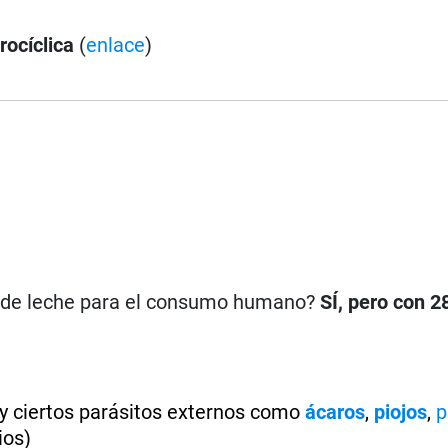
ocíclica
(
enlace
)
n de leche para el consumo humano?
SÍ, pero con 2
 y ciertos parásitos externos como
ácaros
,
piojos
,
p
ios)