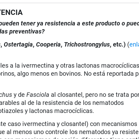
TENCIA
, pueden tener ya resistencia a este producto o pue
das preventivas?
s
,
Ostertagia
,
Cooperia
,
Trichostrongylus
, etc.)
(
enl
les a la ivermectina y otras lactonas macrocíclica
prinos, algo menos en bovinos. No está reportada 
chus
y de
Fasciola
al closantel, pero no se trata po
ables al de la resistencia de los nematodos
tiazoles y lactonas macrocíclicas.
ste caso ivermectina y closantel) con mecanismos
e al menos uno controle los nematodos ya resiste