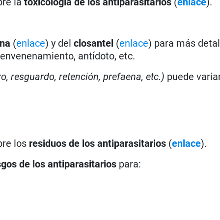
bre la
toxicología de los antiparasitarios
(
enlace
).
ina
(
enlace
) y del
closantel
(
enlace
) para más detal
 envenenamiento, antídoto, etc.
ro, resguardo, retención, prefaena, etc.)
puede varia
bre los
residuos de los antiparasitarios
(
enlace
).
sgos de los antiparasitarios
para: