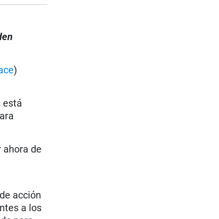
den
ace
)
s está
para
r ahora de
 de acción
ntes a los