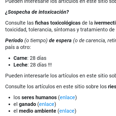
Pueden interesarle los artículos en este sitio so
¿Sospecha de intoxicación?
Consulte las
fichas toxicológicas
de la
ivermect
toxicidad, tolerancia, síntomas y tratamiento de
Periodo
(o tiempo)
de espera
(o de carencia, reti
país a otro:
Carne
: 28 días
Leche
: 28 días !!!
Pueden interesarle los artículos en este sitio so
Consulte los artículos en este sitio sobre los
rie
los
seres humanos
(
enlace
)
el
ganado
(
enlace
)
el
medio ambiente
(
enlace
)