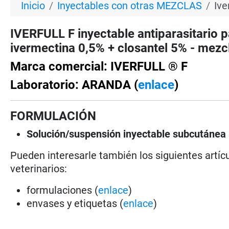
Inicio
Inyectables con otras MEZCLAS
Ive
IVERFULL F inyectable antiparasitari
ivermectina 0,5% + closantel 5% - mezcla
Marca comercial: IVERFULL ® F
Laboratorio: ARANDA (
enlace
)
FORMULACIÓN
Solución/suspensión
inyectable subcutánea 
Pueden interesarle también los siguientes artícu
veterinarios:
formulaciones (
enlace
)
envases y etiquetas (
enlace
)