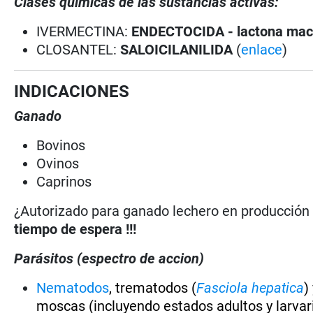
Clases químicas de las sustancias activas:
IVERMECTINA:
ENDECTOCIDA - lactona macr
CLOSANTEL:
SALOICILANILIDA
(
enlace
)
INDICACIONES
Ganado
Bovinos
Ovinos
Caprinos
¿Autorizado para ganado lechero en producció
tiempo de espera !!!
Parásitos (espectro de accion)
Nematodos
, trematodos (
Fasciola hepatica
)
moscas (incluyendo estados adultos y larvar