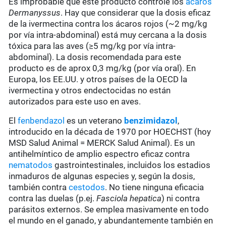
Es improbable que este producto controle los
ácaros
Dermanyssus
. Hay que considerar que la dosis eficaz
de la ivermectina contra los ácaros rojos (~2 mg/kg
por vía intra-abdominal) está muy cercana a la dosis
tóxica para las aves (≥5 mg/kg por vía intra-
abdominal). La dosis recomendada para este
producto es de aprox 0,3 mg/kg (por vía oral). En
Europa, los EE.UU. y otros países de la OECD la
ivermectina y otros endectocidas no están
autorizados para este uso en aves.
El
fenbendazol
es un veterano
benzimidazol
,
introducido en la década de 1970 por HOECHST (hoy
MSD Salud Animal = MERCK Salud Animal). Es un
antihelmíntico de amplio espectro eficaz contra
nematodos
gastrointestinales, incluidos los estadios
inmaduros de algunas especies y, según la dosis,
también contra
cestodos
. No tiene ninguna eficacia
contra las duelas (p.ej.
Fasciola hepatica
) ni contra
parásitos externos. Se emplea masivamente en todo
el mundo en el ganado, y abundantemente también en