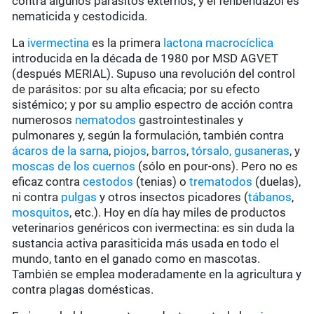
contra algunos parásitos externos, y el fenbendazol es
nematicida y cestodicida.
La
ivermectina
es la primera
lactona macrocíclica
introducida en la década de 1980 por MSD AGVET
(después MERIAL). Supuso una revolución del control
de parásitos: por su alta eficacia; por su efecto
sistémico; y por su amplio espectro de acción contra
numerosos
nematodos
gastrointestinales y
pulmonares y, según la formulación, también contra
ácaros de la sarna
,
piojos
,
barros
,
tórsalo,
gusaneras
, y
moscas de los cuernos
(sólo en pour-ons). Pero no es
eficaz contra
cestodos
(tenias) o
trematodos
(duelas),
ni contra
pulgas
y otros insectos picadores (
tábanos
,
mosquitos
, etc.). Hoy en día hay miles de productos
veterinarios genéricos con ivermectina: es sin duda la
sustancia activa parasiticida más usada en todo el
mundo, tanto en el ganado como en mascotas.
También se emplea moderadamente en la agricultura y
contra plagas domésticas.