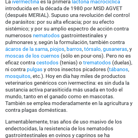
La
ivermectina
es la primera
lactona macrocíclica
introducida en la década de 1980 por MSD AGVET
(después MERIAL). Supuso una revolución del control
de parásitos: por su alta eficacia; por su efecto
sistémico; y por su amplio espectro de acción contra
numerosos
nematodos
gastrointestinales y
pulmonares y, según la formulación, también contra
ácaros de la sarna
,
piojos
,
barros
,
tórsalo,
gusaneras
, y
moscas de los cuernos
(sólo en pour-ons). Pero no es
eficaz contra
cestodos
(tenias) o
trematodos
(duelas),
ni contra
pulgas
y otros insectos picadores (
tábanos
,
mosquitos
, etc.). Hoy en día hay miles de productos
veterinarios genéricos con ivermectina: es sin duda la
sustancia activa parasiticida más usada en todo el
mundo, tanto en el ganado como en mascotas.
También se emplea moderadamente en la agricultura y
contra plagas domésticas.
Lamentablemente, tras años de uso masivo de los
endectocidas, la resistencia de los nematodos
gastrointestinales en ovinos y caprinos se ha