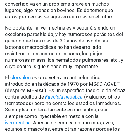
convertido ya en un problema grave en muchos
lugares, algo menos en bovinos. Es de temer que
estos problemas se agraven aún más en el futuro.
No obstante, la ivermectina es y seguirá siendo un
excelente parasiticida, y hay numerosos parásitos del
ganado que tras más de 30 años de uso de las
lactonas macrocíclicas no han desarrollado
resistencia: los ácaros de la sarna, los piojos,
numerosas miasis, los nematodos pulmonares, etc., y
cuyo control sigue siendo muy importante.
El
clorsulón
es otro veterano antihelmíntico
introducido en la década de 1970 por MS&D AGVET
(después MERIAL). Es un específico fasciolicida eficaz
contra adultos de
Fasciola hepatica
(y algunos otros
trematodos) pero no contra los estadios inmaduros.
Se emplea moderadamente en rumiantes, casi
siempre como inyectable en mezcla con la
ivermectina
. Apenas se emplea en porcinos, aves,
equinos o mascotas, entre otras razones porque los