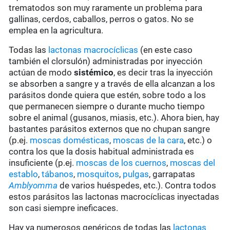
trematodos son muy raramente un problema para
gallinas, cerdos, caballos, perros o gatos. No se
emplea en la agricultura.
Todas las
lactonas macrocíclicas
(en este caso
también el clorsulón) administradas por inyección
actúan de modo
sistémico
, es decir tras la inyección
se absorben a sangre y a través de ella alcanzan a los
parásitos donde quiera que estén, sobre todo a los
que permanecen siempre o durante mucho tiempo
sobre el animal (gusanos, miasis, etc.). Ahora bien, hay
bastantes parásitos externos que no chupan sangre
(p.ej.
moscas domésticas
,
moscas de la cara
, etc.) o
contra los que la dosis habitual administrada es
insuficiente (p.ej.
moscas de los cuernos
,
moscas del
establo
,
tábanos
,
mosquitos
,
pulgas
, garrapatas
Amblyomma
de varios huéspedes, etc.). Contra todos
estos parásitos las lactonas macrocíclicas inyectadas
son casi siempre ineficaces.
Hay ya numerosos genéricos de todas las
lactonas