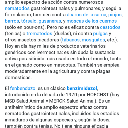
amplio espectro de acción contra numerosos
nematodos
gastrointestinales y pulmonares, y segú la
formulación, también contra
ácaros de la sarna
,
piojos
,
barros
,
tórsalo,
gusaneras
, y
moscas de los cuernos
(sólo en pour-ons). Pero no es eficaz contra
cestodos
(tenias) o
trematodos
(duelas), ni contra
pulgas
y
otros insectos picadores (
tábanos
,
mosquitos
, etc.).
Hoy en día hay miles de productos veterinarios
genéricos con ivermectina: es sin duda la sustancia
activa parasiticida más usada en todo el mundo, tanto
en el ganado como en mascotas. También se emplea
moderadamente en la agricultura y contra plagas
domésticas.
El
fenbendazol
es un clásico
benzimidazol
,
introducido en la década de 1970 por HOECHST (hoy
MSD Salud Animal = MERCK Salud Animal). Es un
antihelmíntico de amplio espectro eficaz contra
nematodos gastrointestinales, incluidos los estadios
inmaduros de algunas especies y, según la dosis,
también contra tenias. No tiene ninguna eficacia