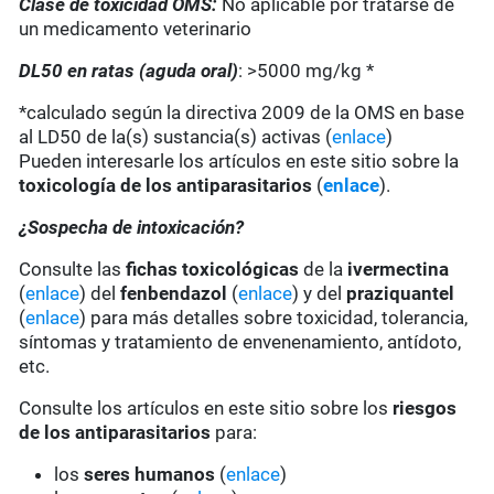
Clase de toxicidad OMS:
No aplicable por tratarse de
un medicamento veterinario
DL50 en ratas (aguda oral)
: >5000 mg/kg *
*calculado según la directiva 2009 de la OMS en base
al LD50 de la(s) sustancia(s) activas (
enlace
)
Pueden interesarle los artículos en este sitio sobre la
toxicología de los antiparasitarios
(
enlace
).
¿Sospecha de intoxicación?
Consulte las
fichas toxicológicas
de la
ivermectina
(
enlace
) del
fenbendazol
(
enlace
) y del
praziquantel
(
enlace
) para más detalles sobre toxicidad, tolerancia,
síntomas y tratamiento de envenenamiento, antídoto,
etc.
Consulte los artículos en este sitio sobre los
riesgos
de los antiparasitarios
para:
los
seres humanos
(
enlace
)