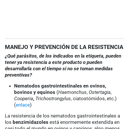
MANEJO Y PREVENCIÓN DE LA RESISTENCIA
¿Qué parásitos, de los indicados en la etiqueta, pueden
tener ya resistencia a este producto o pueden
desarrollarla con el tiempo si no se toman medidas
preventivas?
Nematodos gastrointestinales en ovinos,
bovinos y equinos
(
Haemonchus
,
Ostertagia
,
Cooperia
,
Trichostrongylus
, ciatostómidos, etc.)
(
enlace
)
La resistencia de los nematodos gastrointestinales a
los
benzimidazoles
está enormemente extendida en
casi todo el mundo en ovinos y caprinos, algo menos