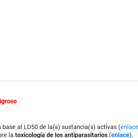
igroso
base al LD50 de la(s) sustancia(s) activas (
enlac
bre la
toxicología de los antiparasitarios
(
enlace
).