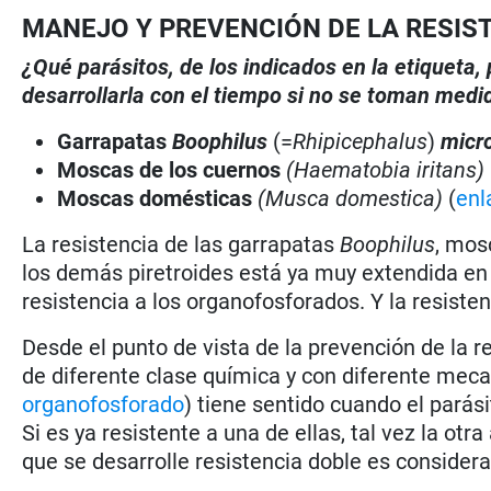
MANEJO Y PREVENCIÓN DE LA RESIS
¿Qué parásitos, de los indicados en la etiqueta
desarrollarla con el tiempo si no se toman medi
Garrapatas
Boophilus
(=
Rhipicephalus
)
micr
Moscas de los cuernos
(Haematobia iritans)
Moscas domésticas
(Musca domestica)
(
enl
La resistencia de las garrapatas
Boophilus
, mos
los demás piretroides está ya muy extendida en 
resistencia a los organofosforados. Y la resisten
Desde el punto de vista de la prevención de la r
de diferente clase química y con diferente mec
organofosforado
) tiene sentido cuando el parás
Si es ya resistente a una de ellas, tal vez la otr
que se desarrolle resistencia doble es considera