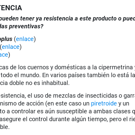
TENCIA
, pueden tener ya resistencia a este producto o pue
das preventivas?
oplus
(
enlace
)
(
enlace
)
ace
)
cas de los cuernos y domésticas a la cipermetrina 
todo el mundo. En varios países también lo está l
cia doble no es inhabitual.
esistencia, el uso de mezclas de insecticidas o gar
anismo de acción (en este caso un
piretroide
y un
ito a controlar es aún susceptible a ambas clases 
a asegure el control durante algún tiempo, pero el r
ble.