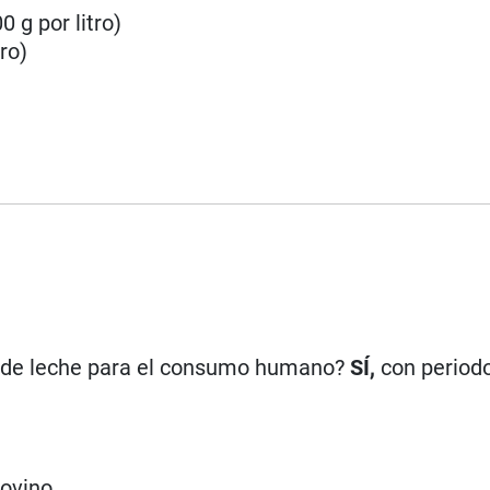
0 g por litro)
ro)
n de leche para el consumo humano?
SÍ,
con period
bovino