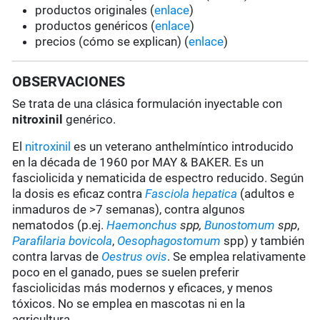
productos originales (
enlace
)
productos genéricos (
enlace
)
precios (cómo se explican) (
enlace
)
OBSERVACIONES
Se trata de una clásica formulación inyectable con
nitroxinil
genérico.
El
nitroxinil
es un veterano anthelmíntico introducido
en la década de 1960 por MAY & BAKER. Es un
fasciolicida y nematicida de espectro reducido. Según
la dosis es eficaz contra
Fasciola hepatica
(adultos e
inmaduros de >7 semanas), contra algunos
nematodos (p.ej.
Haemonchus
spp,
Bunostomum
spp
,
Parafilaria bovicola
,
Oesophagostomum
spp) y también
contra larvas de
Oestrus ovis
. Se emplea relativamente
poco en el ganado, pues se suelen preferir
fasciolicidas más modernos y eficaces, y menos
tóxicos. No se emplea en mascotas ni en la
agricultura.