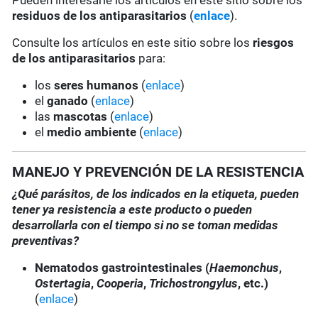
Pueden interesarle los artículos en este sitio sobre los
residuos de los antiparasitarios
(
enlace
).
Consulte los artículos en este sitio sobre los
riesgos
de los antiparasitarios
para:
los
seres humanos
(
enlace
)
el
ganado
(
enlace
)
las
mascotas
(
enlace
)
el
medio ambiente
(
enlace
)
MANEJO Y PREVENCIÓN DE LA RESISTENCIA
¿Qué parásitos, de los indicados en la etiqueta, pueden
tener ya resistencia a este producto o pueden
desarrollarla con el tiempo si no se toman medidas
preventivas?
Nematodos gastrointestinales (
Haemonchus
,
Ostertagia
,
Cooperia
,
Trichostrongylus
, etc.)
(
enlace
)