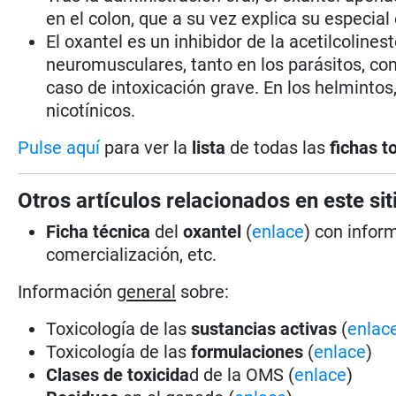
en el colon, que a su vez explica su especia
El oxantel es un inhibidor de la acetilcoline
neuromusculares, tanto en los parásitos, com
caso de intoxicación grave. En los helminto
nicotínicos.
Pulse aquí
para ver la
lista
de todas las
fichas t
Otros artículos relacionados en este sit
Ficha técnica
del
oxantel
(
enlace
) con infor
comercialización, etc.
Información
general
sobre:
Toxicología de las
sustancias activas
(
enlac
Toxicología de las
formulaciones
(
enlace
)
Clases de toxicida
d de la OMS (
enlace
)