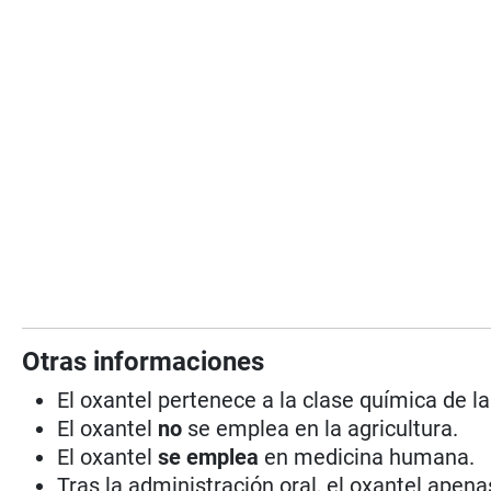
Otras informaciones
El oxantel pertenece a la clase química de l
El oxantel
no
se emplea en la agricultura.
El oxantel
se emplea
en medicina humana.
Tras la administración oral, el oxantel apen