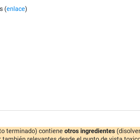
s (
enlace
)
cto terminado) contiene
otros ingredientes
(disolve
 también relevantes desde el punto de vista toxico