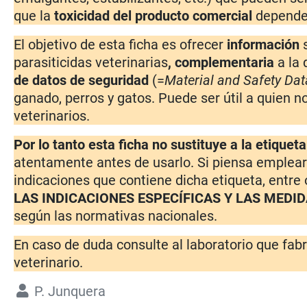
que la
toxicidad del producto comercial
depende
El objetivo de esta ficha es ofrecer
información
parasiticidas veterinarias
, complementaria
a la
de datos de seguridad
(=
Material and Safety Dat
ganado, perros y gatos. Puede ser útil a quien no
veterinarios.
Por lo tanto esta ficha no sustituye a la etiquet
atentamente antes de usarlo. Si piensa emplear 
indicaciones que contiene dicha etiqueta, entre
LAS INDICACIONES ESPECÍFICAS Y LAS MEDI
según las normativas nacionales.
En caso de duda consulte al laboratorio que fabr
veterinario.
P. Junquera