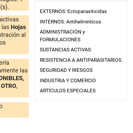
(s).
EXTERNOS: Ectoparasiticidas
 activas
INTERNOS: Antihelmínticos
 las
Hojas
ADMINISTRACIÓN y
tración al
FORMULACIONES
ios
SUSTANCIAS ACTIVAS
RESISTENCIA A ANTIPARASITARIOS
erla
tamente las
SEGURIDAD Y RIESGOS
ONIBLES,
INDUSTRIA Y COMERCIO
A OTRO
,
ARTÍCULOS ESPECIALES
o