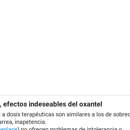
, efectos indeseables del oxantel
 a dosis terapéuticas son similares a los de sobred
rrea, inapetencia.
(
enlace
) no ofrecen problemas de intolerancia o