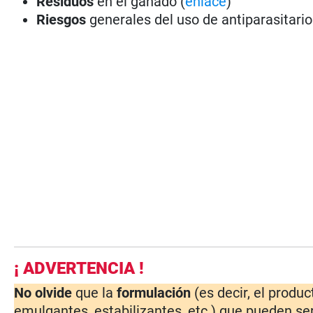
Residuos
en el ganado (
enlace
)
Riesgos
generales del uso de antiparasitario
¡ ADVERTENCIA !
No olvide
que la
formulación
(es decir, el produ
emulgantes, estabilizantes, etc.) que pueden ser