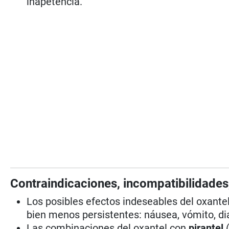
inapetencia.
Contraindicaciones, incompatibilidades
Los posibles efectos indeseables del oxantel
bien menos persistentes: náusea, vómito, dia
Las combinaciones del oxantel con
pirantel