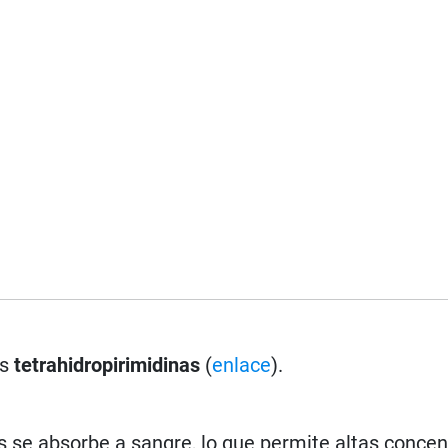
as
tetrahidropirimidinas
(
enlace
).
as se absorbe a sangre, lo que permite altas conce