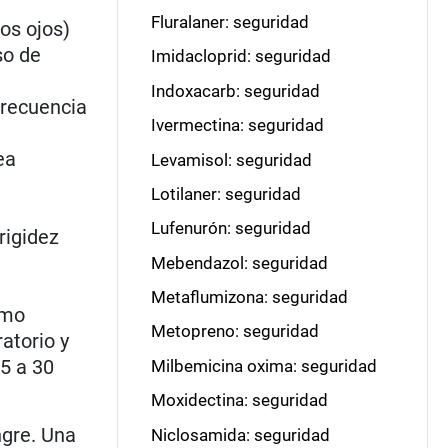
Fluralaner: seguridad
os ojos)
so de
Imidacloprid: seguridad
Indoxacarb: seguridad
frecuencia
Ivermectina: seguridad
ea
Levamisol: seguridad
Lotilaner: seguridad
Lufenurón: seguridad
rigidez
Mebendazol: seguridad
Metaflumizona: seguridad
omo
Metopreno: seguridad
ratorio y
5 a 30
Milbemicina oxima: seguridad
Moxidectina: seguridad
ngre. Una
Niclosamida: seguridad