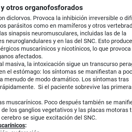
 y otros organofosforados
 diclorvos. Provoca la inhibición irreversible o di
en los parásitos como en mamíferos y otros vertebr
las sinapsis neuromusculares, incluidas las de la
nes neuroglandulares y en las del SNC. Esto produc
nérgicos muscarínicos y nicotínicos, lo que provoca
rganos afectados.
al masiva, la intoxicación sigue un transcurso per
 en el estómago: los síntomas se manifiestan a po
, a menudo de modo dramático. Los síntomas tras
rápidamente. Si el paciente sobrevive las primera
mas muscarínicos. Poco después también se manifie
s de los ganglios vegetativos y las placas motoras 
e cerebro se sigue excitación del SNC.
scarínicos
: