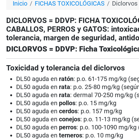
Inicio
FICHAS TOXICOLÓGICAS
Diclorvos
DICLORVOS = DDVP: FICHA TOXICOLÓGIC
CABALLOS, PERROS y GATOS: intoxicaci
tolerancia, margen de seguridad, antid
DICLORVOS = DDVP: Ficha Toxicológic
Toxicidad y tolerancia del diclorvos
DL50 aguda en
ratón
: p.o. 61-175 mg/kg (se
DL50 aguda en
rata
: p.o. 25-80 mg/kg (según
DL50 aguda en
rata
: dermal 70-250 mg/kg (s
DL50 aguda en
pollos
: p.o. 15 mg/kg
DL50 aguda en
cerdos
: p.o. 157 mg/kg
DL50 aguda en
conejos
: p.o. 11-13 mg/kg (s
DL50 aguda en
perros
: p.o. 100-1090 mg/kg 
DL50 aguda en
terneros
: p.o. 10 mg/kg