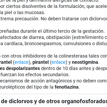
or ciertos disolventes de la formulación, que acele
la piel o las mucosas.
xtrema precaución. No deben tratarse con diclorv
reñadas durante el último tercio de la gestación.
afectados de diarrea, obstipación (estreñimiento c
ncia cardíaca, broncoespasmos, convulsiones o distu
con otros inhibidores de la colinesterasa tales c
antel
(
enlace
),
pirantel
(
enlace
) y
neostigmina
.
es despolarizantes
dentro de 10 días antes y desp
fuerzan los efectos secundarios.
mecanismos de acción antagónicos y no deben com
urolépticos del tipo de la
fenotiazina
.
s de diclorvos y de otros organofosforado