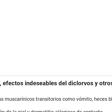
 efectos indeseables del diclorvos y otro
as muscarínicos transitorios como vómito, heces b
ón de la piel y dermatitis alérgicas de contacto.