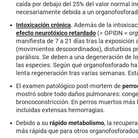
caída por debajo del 25% del valor normal ind
necesariamente debida a un organofosforad
Intoxicación crónica
. Además de la intoxica
efecto neurotóxico retardado
(= OPIDN =
org
manifiesta de 7 a 21 días tras la exposición a
(movimientos descoordinados), disturbios pro
parálisis. Se deben a una degeneración de lo
las especies. Según qué organofosforado ha c
lenta regeneración tras varias semanas. Esta
El examen patológico post-mortem de
perro
mostró sobre todo daños pulmonares: congest
broncoconstricción. En perros muertos más 
incluidas extensas hemorragias.
Debido a su
rápido metabolismo
, la recuper
más rápida que para otros organofosforados