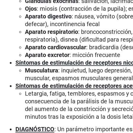
Glándulas exocrinas
: salivación, lacrima
Ojos
: miosis (contracción de la pupila);
Aparato digestivo
: náusea, vómito (sobr
defecar), incontinencia fecal
Aparato respiratorio
: broncoconstricción
respiratoria), disnea (dificultad para respi
Aparato cardiovascular
: bradicardia (de
Aparato excretor
: micción frecuente
Síntomas de estimulación de receptores nico
Musculatura
: inquietud, luego depresión
muscular, espasmos musculares generali
Síntomas de estimulación de receptores aceti
Letargia, fatiga, temblores, espasmos y 
consecuencia de la parálisis de la muscula
del aumento de la constricción y secrec
minutos tras la exposición a la dosis letal
DIAGNÓSTICO
: Un parámetro importante es 