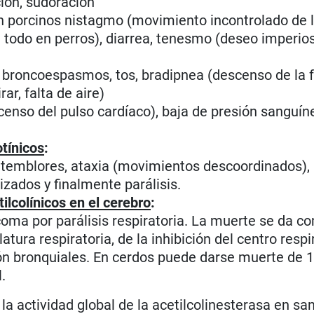
ción, sudoración
 en porcinos nistagmo (movimiento incontrolado de l
e todo en perros), diarrea, tenesmo (deseo imperio
, broncoespasmos, tos, bradipnea (descenso de la 
rar, falta de aire)
scenso del pulso cardíaco), baja de presión sanguín
tínicos
:
, temblores, ataxia (movimientos descoordinados), 
zados y finalmente parálisis.
lcolínicos en el cerebro
:
coma por parálisis respiratoria. La muerte se da c
tura respiratoria, de la inhibición del centro respi
ión bronquiales. En cerdos puede darse muerte de 1
.
la actividad global de la acetilcolinesterasa en sa