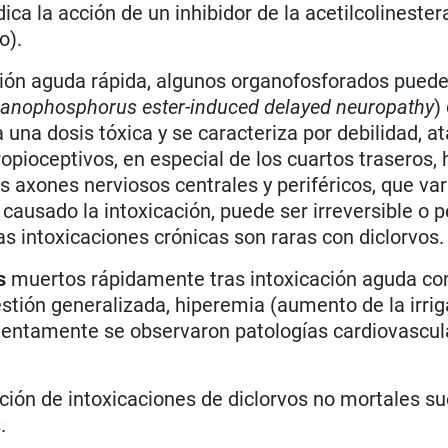
ica la acción de un inhibidor de la acetilcolinester
o).
ción aguda rápida, algunos organofosforados puede
anophosphorus ester-induced delayed neuropathy
)
 una dosis tóxica y se caracteriza por debilidad, at
pioceptivos, en especial de los cuartos traseros, 
s axones nerviosos centrales y periféricos, que va
ausado la intoxicación, puede ser irreversible o p
s intoxicaciones crónicas son raras con diclorvos.
s
muertos rápidamente tras intoxicación aguda con
ión generalizada, hiperemia (aumento de la irrig
lentamente se observaron patologías cardiovascul
ación de intoxicaciones de diclorvos no mortales su
.