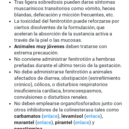
Tras ligera sobredosis pueden darse síntomas
muscarínicos transitorios como vómito, heces
blandas, defecación y micción frecuentes, etc.
La toxicidad del fenitrotión puede reforzarse por
ciertos disolventes de la formulación, que
aceleran la absorción de la sustancia activa a
través de la piel o las mucosas.
Animales muy jóvenes
deben tratarse con
extrema precaución.
No conviene administrar fenitrotión a hembras
preñadas durante el último tercio de la gestación.
No debe administrarse fenitrotión a animales
afectados de diarrea, obstipación (estreñimiento
crónico), cólicos, o disturbios respiratorios
insuficiencia cardíaca, broncoespasmos,
convulsiones o disturbios renales.
No deben emplearse organofosforados junto con
otros inhibidores de la colinesterasa tales como
carbamatos
(
enlace
),
levamisol
(
enlace
),
morantel
(
enlace
),
pirantel
(
enlace
) y
neostigmina
.