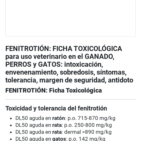
FENITROTIÓN: FICHA TOXICOLÓGICA
para uso veterinario en el GANADO,
PERROS y GATOS: intoxicación,
envenenamiento, sobredosis, síntomas,
tolerancia, margen de seguridad, antidoto
FENITROTIÓN: Ficha Toxicológica
Toxicidad y tolerancia del fenitrotión
DL50 aguda en
ratón
: p.o. 715-870 mg/kg
DL50 aguda en
rata
: p.o. 250-800 mg/kg
DL50 aguda en
rata
: dermal >890 mg/kg
DL50 aguda en
gatos
: p.o. 142 mg/kg