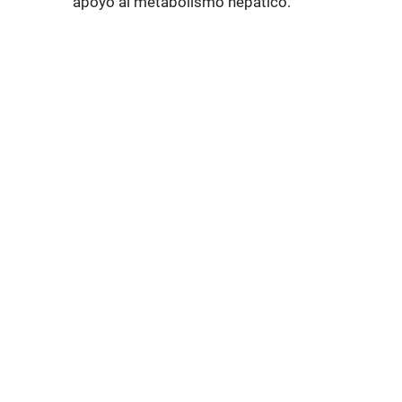
apoyo al metabolismo hepático.