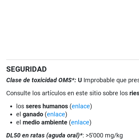
SEGURIDAD
Clase de toxicidad OMS*:
U
Improbable que pres
Consulte los artículos en este sitio sobre los
rie
los
seres humanos
(
enlace
)
el
ganado
(
enlace
)
el
medio ambiente
(
enlace
)
DL50 en ratas (aguda oral)*
: >5'000 mg/kg