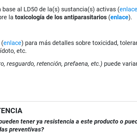
base al LD50 de la(s) sustancia(s) activas (
enlac
bre la
toxicología de los antiparasitarios
(
enlace
).
a
(
enlace
) para más detalles sobre toxicidad, tolera
doto, etc.
ro, resguardo, retención, prefaena, etc.)
puede varia
TENCIA
, pueden tener ya resistencia a este producto o pue
das preventivas?