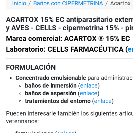
Inicio
Baños con CIPERMETRINA
Acartox 
ACARTOX 15% EC antiparasitario ext
y AVES - CELLS - cipermetrina 15% - pi
Marca comercial: ACARTOX ® 15% EC
Laboratorio: CELLS FARMACÉUTICA (
e
FORMULACIÓN
Concentrado emulsionable
para administrac
baños de inmersión
(
enlace
)
baños de aspersión
(
enlace
)
tratamientos del entorno
(
enlace
)
Pueden interesarle también los siguientes artícu
veterinarios: