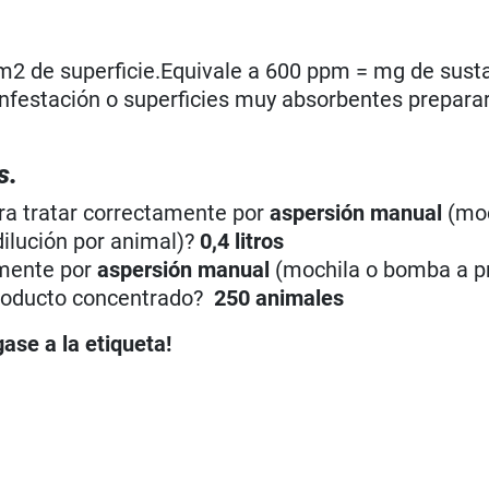
0 m2 de superficie.Equivale a 600 ppm = mg de sust
a infestación o superficies muy absorbentes prepara
s.
ra tratar correctamente por
aspersión manual
(moc
 dilución por animal)?
0,4 litros
amente por
aspersión manual
(mochila o bomba a pr
e producto concentrado?
250 animales
ase a la etiqueta!